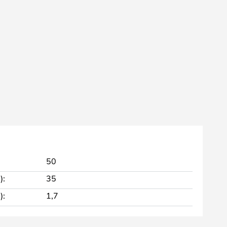
50
):
35
):
1,7