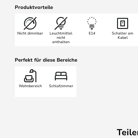
nordische Ansatz des Minimalismus
Produktvorteile
und es besteht kein Zweifel daran
Einrichtungsstilen eine gute Figur
Kasa wird aus pulverbeschichtete
Nicht dimmbar
Leuchtmittel
E14
Schalter am
in verschiedenen Schirmen erhältl
nicht
Kabel
enthalten
Perfekt für diese Bereiche
Wohnbereich
Schlafzimmer
Teil