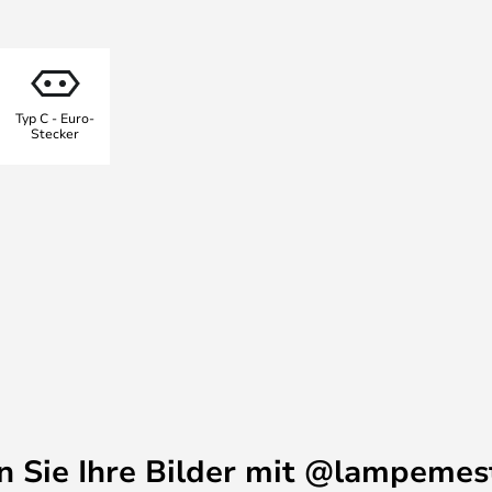
 hat einen universellen Reiz,
, dass Kasa auch in anderen
 macht.
m Aluminium hergestellt und ist
Typ C - Euro-
ich - auch als Wandleuchte.
Stecker
en Sie Ihre Bilder mit @lampemes