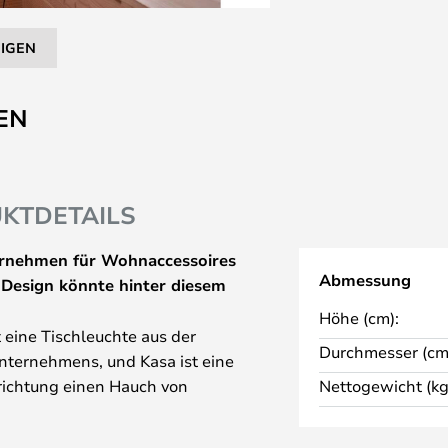
EIGEN
EN
KTDETAILS
ernehmen für Wohnaccessoires
Abmessung
Design könnte hinter diesem
Höhe (cm):
 eine Tischleuchte aus der
Durchmesser (cm
nternehmens, und Kasa ist eine
nrichtung einen Hauch von
Nettogewicht (kg
n Sinne des Wortes! Die kleine
chem Dekor, aber der archaisch-