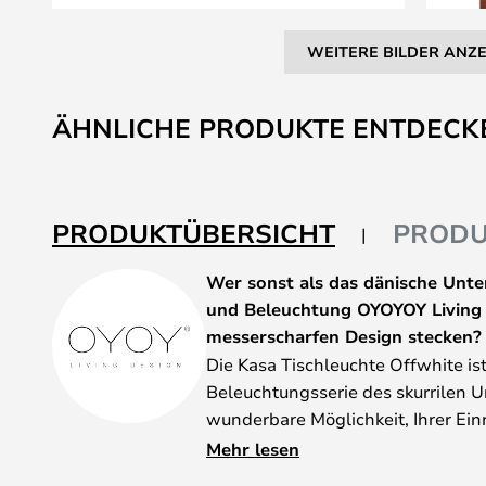
WEITERE BILDER ANZ
Zum
Anfang
ÄHNLICHE PRODUKTE ENTDECK
der
Bildgalerie
springen
PRODUKTÜBERSICHT
PRODU
Wer sonst als das dänische Unt
und Beleuchtung OYOYOY Living 
messerscharfen Design stecken?
Die Kasa Tischleuchte Offwhite ist
Beleuchtungsserie des skurrilen U
wunderbare Möglichkeit, Ihrer Ei
Schärfe zu verleihen - im wahrste
Mehr lesen
Form passt perfekt zu skandinavis