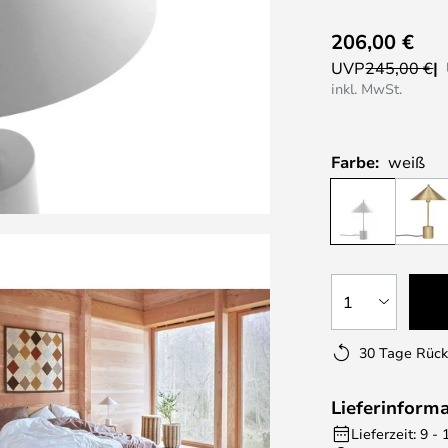
206,00 €
UVP
245,00 €
inkl. MwSt.
Farbe:
weiß
1
30 Tage Rüc
Lieferinform
Lieferzeit: 9 