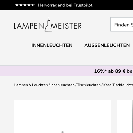
Zum
Hervorragend bei Trustpilot
Inhalt
springen
Finden
Sie
Ihre
Leuchte...
INNENLEUCHTEN
AUSSENLEUCHTEN
16%* ab 89 €
bei
Lampen & Leuchten
Innenleuchten
Tischleuchten
Kasa Tischleuchte
Zum
Ende
der
Bildgalerie