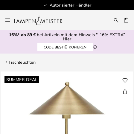
Autorisierter Händler
Zum
Inhalt
E
springen
16%* ab 89 €
bei Artikeln mit dem Hinweis "-16% EXTRA”
Hier
CODE:
BEST
KOPIEREN
Tischleuchten
Zum
SUMMER DEAL
Ende
der
Bildgalerie
springen