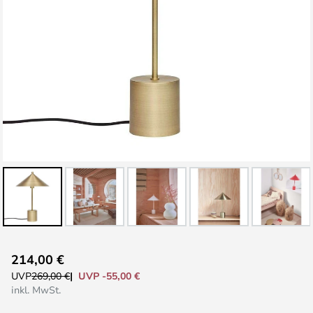
Zum
214,00 €
Anfang
UVP -55,00 €
UVP
269,00 €
der
inkl. MwSt.
Bildgalerie