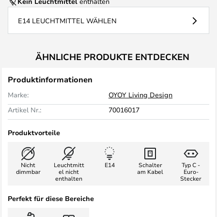
Kein Leuchtmittel
enthalten
E14 LEUCHTMITTEL WÄHLEN
ÄHNLICHE PRODUKTE ENTDECKEN
Produktinformationen
Marke:
OYOY Living Design
Artikel Nr.:
70016017
Produktvorteile
Nicht
Leuchtmitt
E14
Schalter
Typ C -
dimmbar
el nicht
am Kabel
Euro-
enthalten
Stecker
Perfekt für diese Bereiche