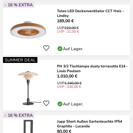
- 16 % EXTRA
Teleo LED Deckenventilator CCT Holz -
Lindby
189,00 €
UVP
210,00 €
UVP -21,00 €
Auf Lager.
SUMMER DEAL
PH 3/2 Tischlampe dusty terracotta E14 -
Louis Poulsen
1.010,00 €
UVP
1.340,00 €
UVP -330,00 €
Auf Lager.
- 16 % EXTRA
Jupp Short Außen Gartenleuchte IP54
Graphite - Lucande
80,00 €