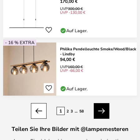
170,00 €
UVP
300,00 €
UVP -130,00 €
Auf Lager.
- 16 % EXTRA
Philika Pendelleuchte Smoke/Wood/Black
- Lindby
94,00 €
UVP
160,00 €
UVP -66,00 €
Auf Lager.
Seite
1
2
3
...
58
Zurück
Weiter
Teilen Sie Ihre Bilder mit @lampemesteren