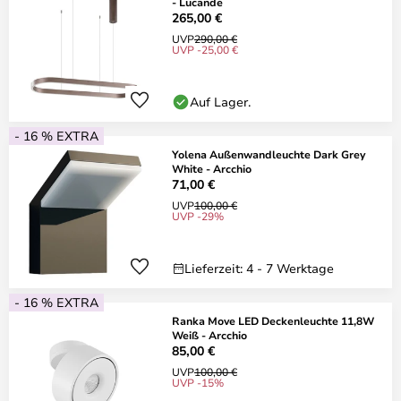
- Lucande
265,00 €
UVP
290,00 €
UVP -25,00 €
Auf Lager.
- 16 % EXTRA
Yolena Außenwandleuchte Dark Grey
White - Arcchio
71,00 €
UVP
100,00 €
UVP -29%
Lieferzeit: 4 - 7 Werktage
- 16 % EXTRA
Ranka Move LED Deckenleuchte 11,8W
Weiß - Arcchio
85,00 €
UVP
100,00 €
UVP -15%