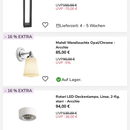
UVP
150,00 €
UVP -70,00 €
Lieferzeit: 4 - 5 Wochen
- 16 % EXTRA
Mahdi Wandleuchte Opal/Chrome -
Arcchio
85,00 €
UVP
90,00 €
UVP -5%
Auf Lager.
- 16 % EXTRA
Rotari LED-Deckenlampe, Linse, 2-flg.
starr - Arcchio
94,00 €
UVP
130,00 €
UVP -36,00 €