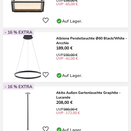
UVP
135,00 €
UVP -65,00 €
Auf Lager.
- 16 % EXTRA
Albiona Pendelleuchte Ø60 Black/White -
Arcchio
189,00 €
UVP
230,00 €
UVP -41,00 €
Auf Lager.
- 16 % EXTRA
Akito Außen Gartenleuchte Graphite -
Lucande
208,00 €
UVP
380,00 €
UVP -172,00 €
Auf Lager.