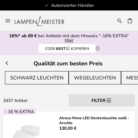
Schnelle Lieferung
Zum
Inhalt
E
springen
16%* ab 89 €
bei Artikeln mit dem Hinweis "-16% EXTRA”
Hier
CODE:
BEST
KOPIEREN
Qualität zum besten Preis
SCHWARZ LEUCHTEN
WEGELEUCHTEN
MES
3437 Artikel
FILTER
- 16 % EXTRA
Atreus Move LED Deckenleuchte weiß -
Arcchio
130,00 €