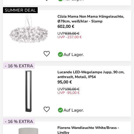
SUMMER DEAL
Clizia Mama Non Mama Hängeleuchte,
Ø78cm, weiß/klar - Slamp
602,00 €
UVP
839,00 €
UVP -237,00 €
Auf Lager.
- 16 % EXTRA
Lucande LED-Wegelampe Jupp, 90 cm,
anthrazit, Metall, IP54
95,00 €
UVP
190,00 €
UVP -95,00 €
Auf Lager.
- 16 % EXTRA
Florens Wandleuchte White/Brass -
Lindby