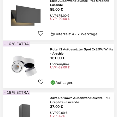
Meja Außenwandleuchte IP54 Graphite -
Lucande
85,00 €
UVP
175,00 €
UVP -90,00 €
Lieferzeit: 4 - 7 Werktage
- 16 % EXTRA
Rotari 2 Aufgesetzter Spot 2x8,9W White
- Arcchio
161,00 €
UVP
200,00 €
UVP -39,00 €
Auf Lager.
- 16 % EXTRA
Xava Up/Down Außenwandleuchte IP65
Graphite - Lucande
37,00 €
UVP
70,00 €
UVP -47%