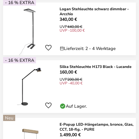
- 16 % EXTRA
Logan Stehleuchte schwarz dimmbar -
Arcchio
340,00 €
UVP
440,00 €
UVP -100,00 €
Lieferzeit: 2 - 4 Werktage
- 16 % EXTRA
Silka Stehleuchte H173 Black - Lucande
160,00 €
UVP
200,00 €
UVP -40,00 €
Auf Lager.
Neu
E-Popup LED-Hängelampe, bronce, Glas,
CCT, 18-flg. - PURE
1.499,00 €