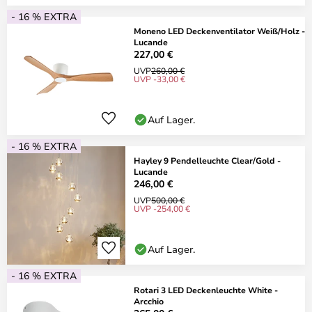
- 16 % EXTRA
Moneno LED Deckenventilator Weiß/Holz -
Lucande
227,00 €
UVP
260,00 €
UVP -33,00 €
Auf Lager.
- 16 % EXTRA
Hayley 9 Pendelleuchte Clear/Gold -
Lucande
246,00 €
UVP
500,00 €
UVP -254,00 €
Auf Lager.
- 16 % EXTRA
Rotari 3 LED Deckenleuchte White -
Arcchio