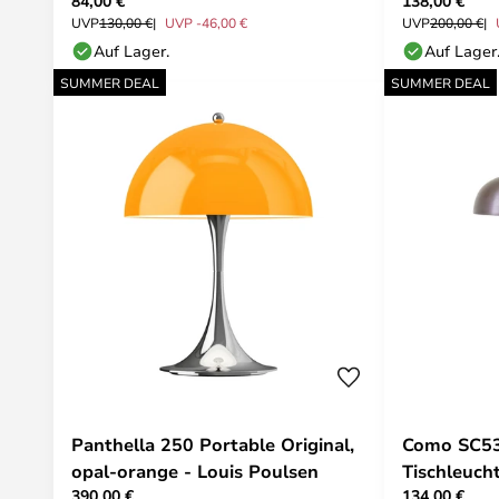
84,00 €
138,00 €
UVP
130,00 €
UVP -46,00 €
UVP
200,00 €
Auf Lager.
Auf Lager
SUMMER DEAL
SUMMER DEAL
Panthella 250 Portable Original,
Como SC53
opal-orange - Louis Poulsen
Tischleuch
390,00 €
134,00 €
&Tradition