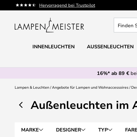
Zum
Hervorragend bei Trustpilot
Inhalt
springen
Finden
Sie
Ihre
Leuchte...
INNENLEUCHTEN
AUSSENLEUCHTEN
16%* ab 89 €
bei
Lampen & Leuchten
Angebote für Lampen und Wohnaccessoires
Des
Außenleuchten im 
MARKE
DESIGNER
TYP
FAR