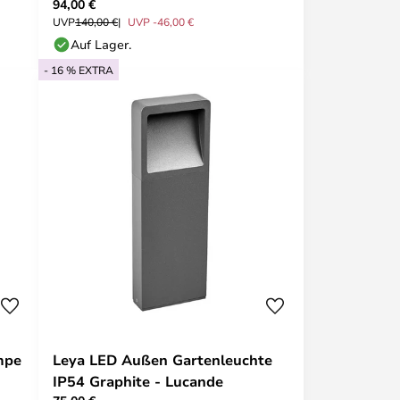
94,00 €
UVP
140,00 €
UVP -46,00 €
Auf Lager.
- 16 % EXTRA
mpe
Leya LED Außen Gartenleuchte
IP54 Graphite - Lucande