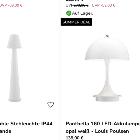
UVP -68,00 €
UVP
270,00 €
UVP -52,00 €
.
Auf Lager.
SUMMER DEAL
able Stehleuchte IP44
Panthella 160 LED-Akkulampe
cande
opal weiß - Louis Poulsen
138,00 €