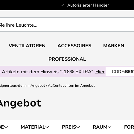
Autorisierter Händler
VENTILATOREN
ACCESSOIRES
MARKEN
PROFESSIONAL
 Artikeln mit dem Hinweis "-16% EXTRA”
Hier
CODE:
BES
ignerleuchten im Angebot
Außenleuchten im Angebot
Angebot
BE
MATERIAL
PREIS
RAUM
FO