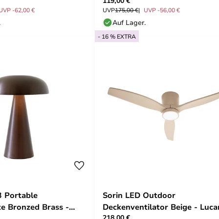
119,00 €
UVP -62,00 €
UVP
175,00 €
UVP -56,00 €
.
Auf Lager.
- 16 % EXTRA
 Portable
Sorin LED Outdoor
te Bronzed Brass -
Deckenventilator Beige - Luc
218,00 €