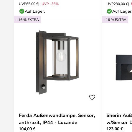
UVP
65,00 €
UVP -35%
UVP
230,00 €
Auf Lager.
Auf Lager
- 16 % EXTRA
- 16 % EXTRA
Ferda Außenwandlampe, Sensor,
Sherin Au
anthrazit, IP44 - Lucande
w/Sensor D
104,00 €
123,00 €