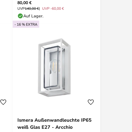
80,00 €
38 cm - Lucande
UVP
140,00 €
UVP -60,00 €
Auf Lager.
- 16 % EXTRA
Ismera Außenwandleuchte IP65
weiß Glas E27 - Arcchio