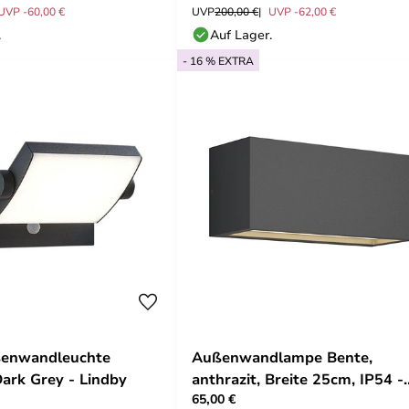
UVP -60,00 €
UVP
200,00 €
UVP -62,00 €
.
Auf Lager.
- 16 % EXTRA
ßenwandleuchte
Außenwandlampe Bente,
ark Grey - Lindby
anthrazit, Breite 25cm, IP54 -
65,00 €
Lucande