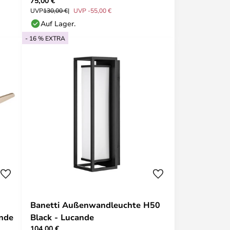
75,00 €
UVP
130,00 €
UVP -55,00 €
Auf Lager.
- 16 % EXTRA
Banetti Außenwandleuchte H50
ande
Black - Lucande
104,00 €