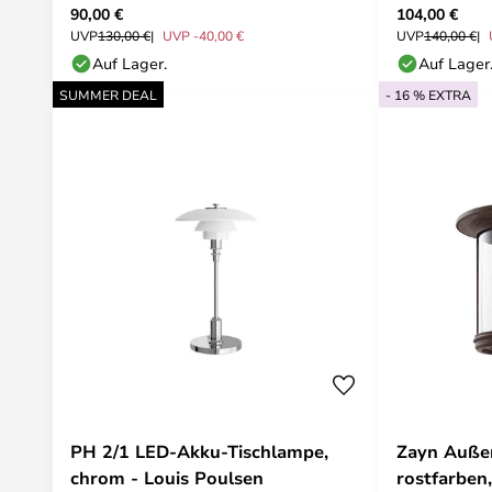
90,00 €
104,00 €
UVP
130,00 €
UVP -40,00 €
UVP
140,00 €
Auf Lager.
Auf Lager
SUMMER DEAL
- 16 % EXTRA
PH 2/1 LED-Akku-Tischlampe,
Zayn Auße
chrom - Louis Poulsen
rostfarben,