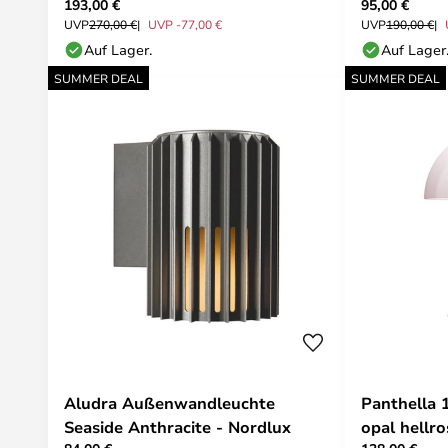
193,00 €
95,00 €
UVP
270,00 €
UVP -77,00 €
UVP
190,00 €
Auf Lager.
Auf Lager
SUMMER DEAL
SUMMER DEAL
Aludra Außenwandleuchte
Panthella
Seaside Anthracite - Nordlux
opal hellro