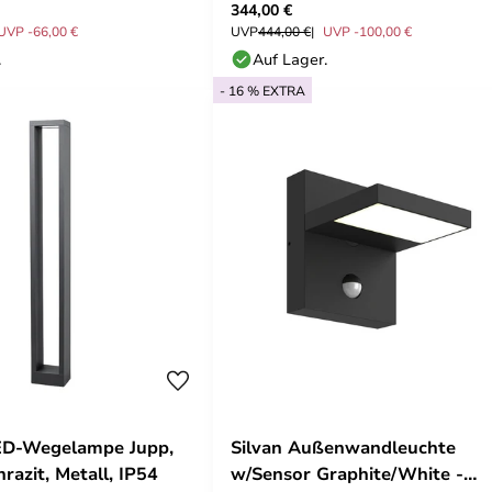
344,00 €
UVP -66,00 €
UVP
444,00 €
UVP -100,00 €
.
Auf Lager.
- 16 % EXTRA
ED-Wegelampe Jupp,
Silvan Außenwandleuchte
razit, Metall, IP54
w/Sensor Graphite/White -