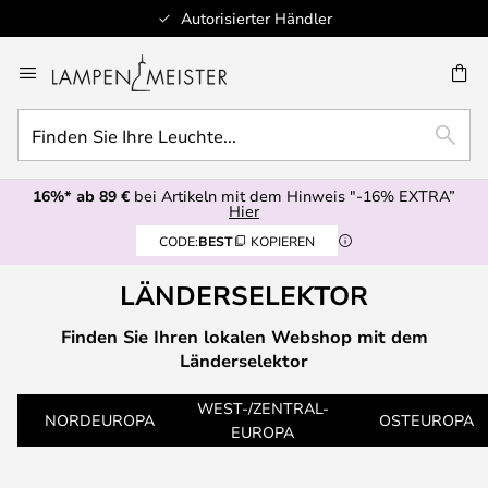
Autorisierter Händler
Zum
Inhalt
E
springen
Finden
SUCH
Sie
Ihre
16%* ab 89 €
bei Artikeln mit dem Hinweis "-16% EXTRA”
Leuchte...
Hier
CODE:
BEST
KOPIEREN
LÄNDERSELEKTOR
Finden Sie Ihren lokalen Webshop mit dem
Länderselektor
WEST-/ZENTRAL-
NORDEUROPA
OSTEUROPA
EUROPA