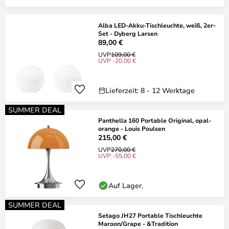
Alba LED-Akku-Tischleuchte, weiß, 2er-
Set - Dyberg Larsen
89,00 €
UVP
109,00 €
UVP -20,00 €
Lieferzeit: 8 - 12 Werktage
SUMMER DEAL
Panthella 160 Portable Original, opal-
orange - Louis Poulsen
215,00 €
UVP
270,00 €
UVP -55,00 €
Auf Lager.
SUMMER DEAL
Setago JH27 Portable Tischleuchte
Maroon/Grape - &Tradition