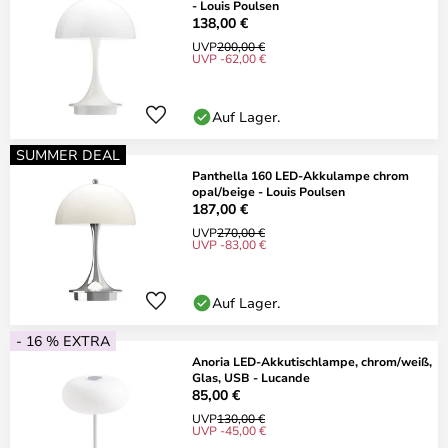
- Louis Poulsen
138,00 €
UVP
200,00 €
UVP -62,00 €
Auf Lager.
SUMMER DEAL
Panthella 160 LED-Akkulampe chrom
opal/beige - Louis Poulsen
187,00 €
UVP
270,00 €
UVP -83,00 €
Auf Lager.
- 16 % EXTRA
Anoria LED-Akkutischlampe, chrom/weiß,
Glas, USB - Lucande
85,00 €
UVP
130,00 €
UVP -45,00 €