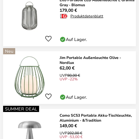
Gray - Blomus
179,00 €
Produktdatenblatt
Auf Lager.
Neu
Jim Portable Außenleuchte Olive -
Nordlux
62,00 €
UVP
80,00 €
UVP -22%
Auf Lager.
SUMMER DEAL
Como SC53 Portable Akku-Tischleuchte,
Aluminium - &Tradition
149,00 €
UVP
202,00 €
UVP -53,00 €