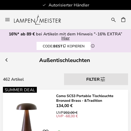
Autorisierter Händler
Zum
Inhalt
E
springen
16%* ab 89 €
bei Artikeln mit dem Hinweis "-16% EXTRA”
Hier
CODE:
BEST
KOPIEREN
Außentischleuchten
462 Artikel
FILTER
SUMMER DEAL
Como SC53 Portable Tischleuchte
Bronzed Brass - &Tradition
134,00 €
UVP
202,00 €
UVP -68,00 €