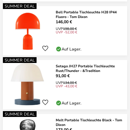
SUMMER DEAL
Bell Portable Tischleuchte H28 IP44
Fluoro - Tom Dixon
146,00 €
UVP
198,00 €
UVP -52,00 €
Auf Lager.
SUMMER DEAL
Setago JH27 Portable Tischleuchte
Rust/Thunder - &Tradition
91,00 €
UVP
134,00 €
UVP -43,00 €
Auf Lager.
SUMMER DEAL
Melt Portable Tischleuchte Black - Tom
Dixon
173,00 €