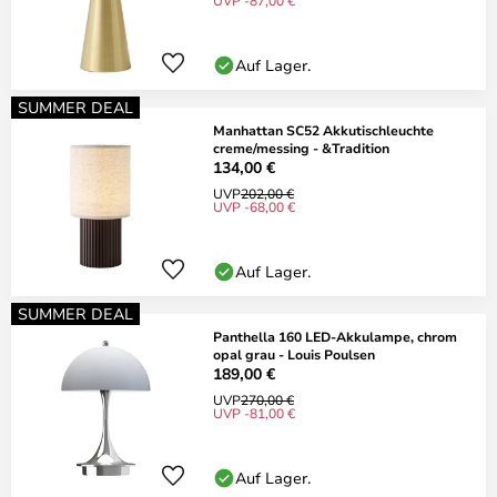
UVP -87,00 €
Auf Lager.
SUMMER DEAL
Manhattan SC52 Akkutischleuchte
creme/messing - &Tradition
134,00 €
UVP
202,00 €
UVP -68,00 €
Auf Lager.
SUMMER DEAL
Panthella 160 LED-Akkulampe, chrom
opal grau - Louis Poulsen
189,00 €
UVP
270,00 €
UVP -81,00 €
Auf Lager.