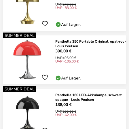
UVP
270,00 €
UVP -83,00 €
Auf Lager.
SUMMER DEAL
Panthella 250 Portable Original, opal-rot -
Louis Poulsen
390,00 €
UVP
495,00 €
UVP -105,00 €
Auf Lager.
SUMMER DEAL
Panthella 160 LED-Akkulampe, schwarz
opaque - Louis Poulsen
138,00 €
UVP
200,00 €
UVP -62,00 €