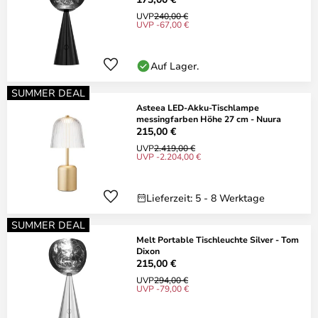
UVP
240,00 €
UVP -67,00 €
Auf Lager.
SUMMER DEAL
Asteea LED-Akku-Tischlampe
messingfarben Höhe 27 cm - Nuura
215,00 €
UVP
2.419,00 €
UVP -2.204,00 €
Lieferzeit: 5 - 8 Werktage
SUMMER DEAL
Melt Portable Tischleuchte Silver - Tom
Dixon
215,00 €
UVP
294,00 €
UVP -79,00 €