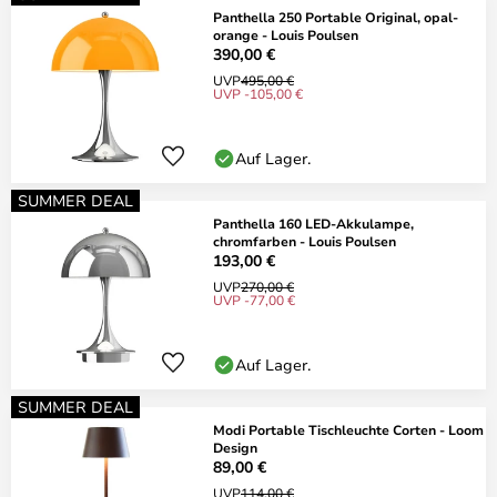
Panthella 250 Portable Original, opal-
orange - Louis Poulsen
390,00 €
UVP
495,00 €
UVP -105,00 €
Auf Lager.
SUMMER DEAL
Panthella 160 LED-Akkulampe,
chromfarben - Louis Poulsen
193,00 €
UVP
270,00 €
UVP -77,00 €
Auf Lager.
SUMMER DEAL
Modi Portable Tischleuchte Corten - Loom
Design
89,00 €
UVP
114,00 €