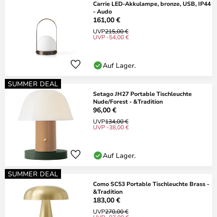
Carrie LED-Akkulampe, bronze, USB, IP44
- Audo
161,00 €
UVP
215,00 €
UVP -54,00 €
Auf Lager.
SUMMER DEAL
Setago JH27 Portable Tischleuchte
Nude/Forest - &Tradition
96,00 €
UVP
134,00 €
UVP -38,00 €
Auf Lager.
SUMMER DEAL
Como SC53 Portable Tischleuchte Brass -
&Tradition
183,00 €
UVP
270,00 €