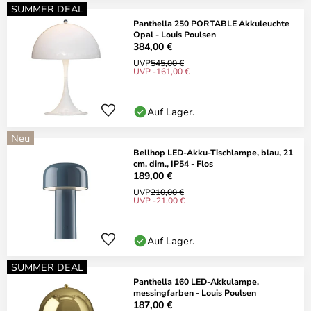
SUMMER DEAL
Panthella 250 PORTABLE Akkuleuchte
Opal - Louis Poulsen
384,00 €
UVP
545,00 €
UVP -161,00 €
Auf Lager.
Neu
Bellhop LED-Akku-Tischlampe, blau, 21
cm, dim., IP54 - Flos
189,00 €
UVP
210,00 €
UVP -21,00 €
Auf Lager.
SUMMER DEAL
Panthella 160 LED-Akkulampe,
messingfarben - Louis Poulsen
187,00 €