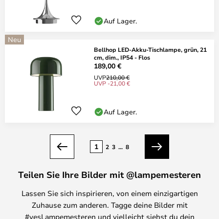
Auf Lager.
Neu
Bellhop LED-Akku-Tischlampe, grün, 21
cm, dim., IP54 - Flos
189,00 €
UVP
210,00 €
UVP -21,00 €
Auf Lager.
Seite
1
2
3
...
8
Zurück
Weiter
Teilen Sie Ihre Bilder mit @lampemesteren
Lassen Sie sich inspirieren, von einem einzigartigen
Zuhause zum anderen. Tagge deine Bilder mit
#yesLampemesteren und vielleicht siehst du dein