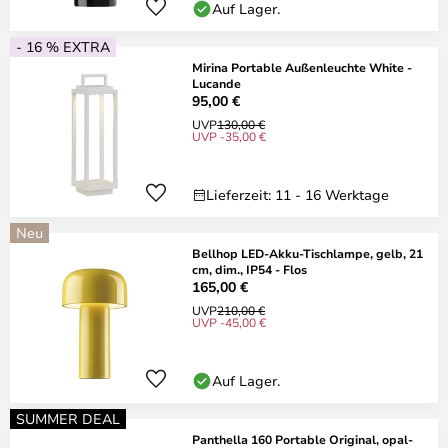
Auf Lager.
- 16 % EXTRA
Mirina Portable Außenleuchte White -
Lucande
95,00 €
UVP
130,00 €
UVP -35,00 €
Lieferzeit: 11 - 16 Werktage
Neu
Bellhop LED-Akku-Tischlampe, gelb, 21
cm, dim., IP54 - Flos
165,00 €
UVP
210,00 €
UVP -45,00 €
Auf Lager.
SUMMER DEAL
Panthella 160 Portable Original, opal-