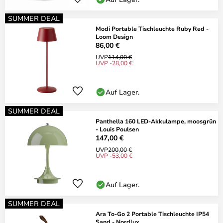
SUMMER DEAL
Modi Portable Tischleuchte Ruby Red -
Loom Design
86,00 €
UVP
114,00 €
UVP -28,00 €
Auf Lager.
SUMMER DEAL
Panthella 160 LED-Akkulampe, moosgrün
- Louis Poulsen
147,00 €
UVP
200,00 €
UVP -53,00 €
Auf Lager.
SUMMER DEAL
Ara To-Go 2 Portable Tischleuchte IP54
Sand - Nordlux