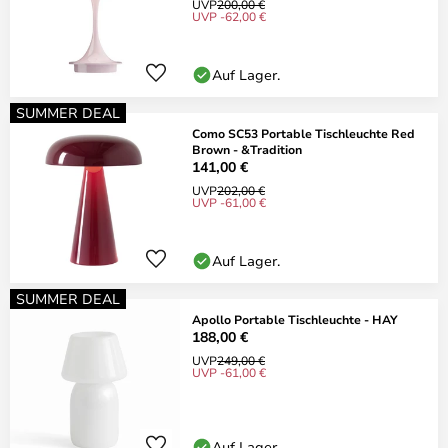
UVP
200,00 €
UVP -62,00 €
Auf Lager.
SUMMER DEAL
Como SC53 Portable Tischleuchte Red
Brown - &Tradition
141,00 €
UVP
202,00 €
UVP -61,00 €
Auf Lager.
SUMMER DEAL
Apollo Portable Tischleuchte - HAY
188,00 €
UVP
249,00 €
UVP -61,00 €
Auf Lager.