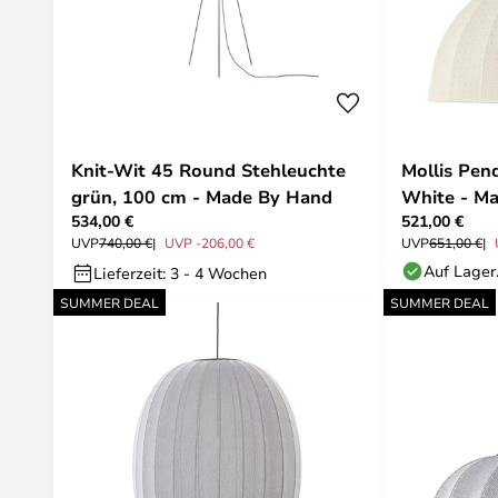
Knit-Wit 45 Round Stehleuchte
Mollis Pen
grün, 100 cm - Made By Hand
White - M
534,00 €
521,00 €
UVP
740,00 €
UVP -206,00 €
UVP
651,00 €
Auf Lager
Lieferzeit: 3 - 4 Wochen
SUMMER DEAL
SUMMER DEAL