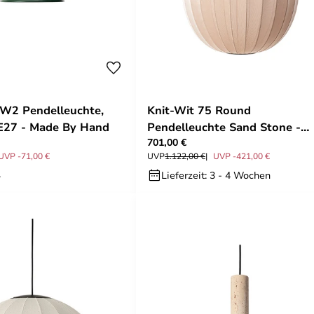
W2 Pendelleuchte,
Knit-Wit 75 Round
 E27 - Made By Hand
Pendelleuchte Sand Stone -
701,00 €
Made By Hand
UVP -71,00 €
UVP
1.122,00 €
UVP -421,00 €
.
Lieferzeit: 3 - 4 Wochen