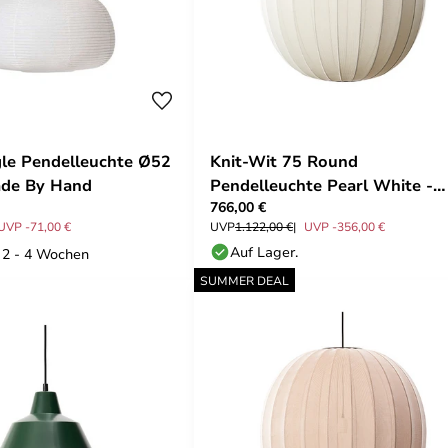
gle Pendelleuchte Ø52
Knit-Wit 75 Round
ade By Hand
Pendelleuchte Pearl White -
766,00 €
Made By Hand
UVP -71,00 €
UVP
1.122,00 €
UVP -356,00 €
Auf Lager.
: 2 - 4 Wochen
SUMMER DEAL