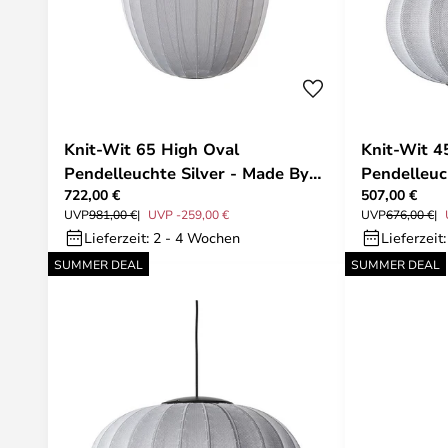
Knit-Wit 65 High Oval
Knit-Wit 4
Pendelleuchte Silver - Made By
Pendelleuc
722,00 €
507,00 €
Hand
Hand
UVP
981,00 €
UVP -259,00 €
UVP
676,00 €
Lieferzeit: 2 - 4 Wochen
Lieferzeit
SUMMER DEAL
SUMMER DEAL