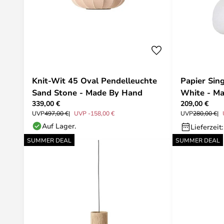
Knit-Wit 45 Oval Pendelleuchte
Papier Sin
Sand Stone - Made By Hand
White - M
339,00 €
209,00 €
UVP
497,00 €
UVP -158,00 €
UVP
280,00 €
Auf Lager.
Lieferzeit
SUMMER DEAL
SUMMER DEAL