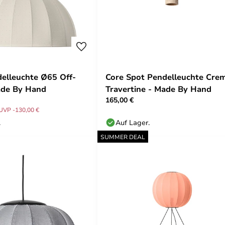
delleuchte Ø65 Off-
Core Spot Pendelleuchte Cre
ade By Hand
Travertine - Made By Hand
165,00 €
UVP -130,00 €
.
Auf Lager.
SUMMER DEAL