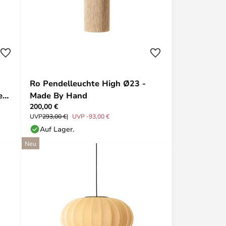
Ro Pendelleuchte High Ø23 -
e
Made By Hand
200,00 €
UVP
293,00 €
UVP -93,00 €
Auf Lager.
Neu