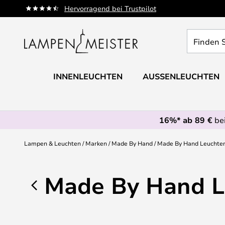
Zum
Hervorragend bei Trustpilot
Inhalt
springen
Finden
Sie
Ihre
Leuchte...
INNENLEUCHTEN
AUSSENLEUCHTEN
16%* ab 89 €
bei
Lampen & Leuchten
Marken
Made By Hand
Made By Hand Leuchte
Made By Hand L