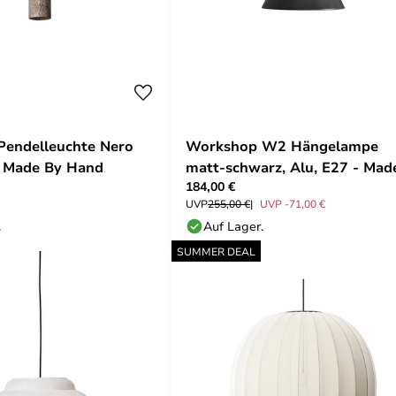
Pendelleuchte Nero
Workshop W2 Hängelampe
- Made By Hand
matt-schwarz, Alu, E27 - Mad
184,00 €
By Hand
UVP
255,00 €
UVP -71,00 €
.
Auf Lager.
SUMMER DEAL