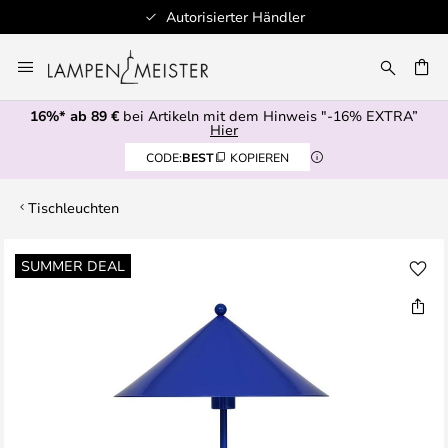
Autorisierter Händler
Zum
Inhalt
E
springen
16%* ab 89 €
bei Artikeln mit dem Hinweis "-16% EXTRA”
Hier
CODE:
BEST
KOPIEREN
Tischleuchten
Zum
SUMMER DEAL
Ende
der
Bildgalerie
springen