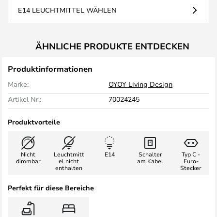
E14 LEUCHTMITTEL WÄHLEN
ÄHNLICHE PRODUKTE ENTDECKEN
Produktinformationen
Marke:
OYOY Living Design
Artikel Nr.:
70024245
Produktvorteile
Nicht
Leuchtmitt
E14
Schalter
Typ C -
dimmbar
el nicht
am Kabel
Euro-
enthalten
Stecker
Perfekt für diese Bereiche