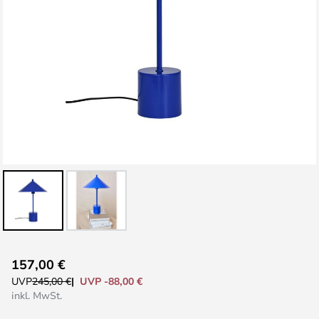
Zum
157,00 €
Anfang
UVP -88,00 €
UVP
245,00 €
der
inkl. MwSt.
Bildgalerie