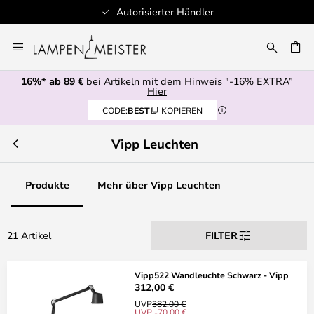
Autorisierter Händler
Zum
Inhalt
E
springen
16%* ab 89 €
bei Artikeln mit dem Hinweis "-16% EXTRA”
Hier
CODE:
BEST
KOPIEREN
Vipp Leuchten
Produkte
Mehr über Vipp Leuchten
21 Artikel
FILTER
Vipp522 Wandleuchte Schwarz - Vipp
312,00 €
UVP
382,00 €
UVP -70,00 €