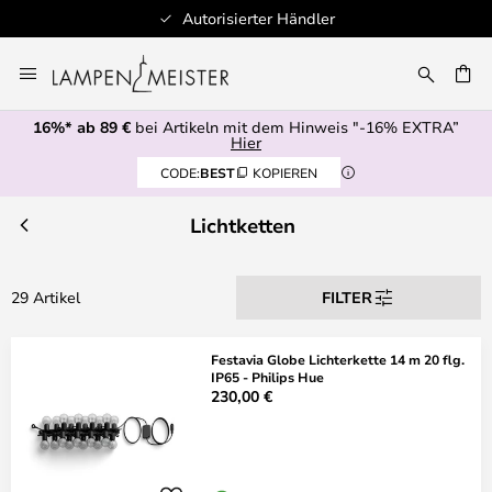
Autorisierter Händler
Zum
Inhalt
E
springen
16%* ab 89 €
bei Artikeln mit dem Hinweis "-16% EXTRA”
Hier
CODE:
BEST
KOPIEREN
Lichtketten
29 Artikel
FILTER
Festavia Globe Lichterkette 14 m 20 flg.
IP65 - Philips Hue
230,00 €