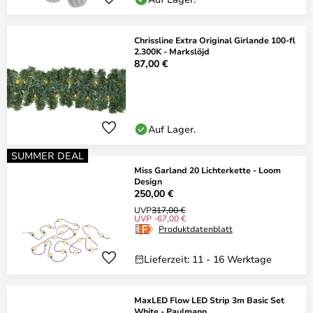
Chrissline Extra Original Girlande 100-fl
2.300K - Markslöjd
87,00 €
Auf Lager.
SUMMER DEAL
Miss Garland 20 Lichterkette - Loom
Design
250,00 €
UVP
317,00 €
UVP -67,00 €
Produktdatenblatt
Lieferzeit: 11 - 16 Werktage
MaxLED Flow LED Strip 3m Basic Set
White - Paulmann