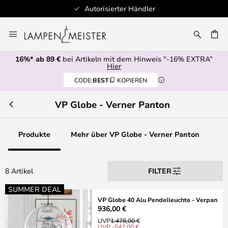
Autorisierter Händler
Zum
Inhalt
E
springen
16%* ab 89 €
bei Artikeln mit dem Hinweis "-16% EXTRA”
Hier
CODE:
BEST
KOPIEREN
VP Globe - Verner Panton
Produkte
Mehr über VP Globe - Verner Panton
8 Artikel
FILTER
SUMMER DEAL
VP Globe 40 Alu Pendelleuchte - Verpan
936,00 €
UVP
1.478,00 €
UVP -542,00 €