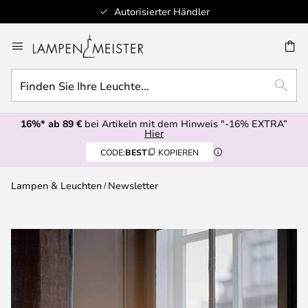
Autorisierter Händler
Zum
Inhalt
E
springen
Finden
SUCH
Sie
Ihre
16%* ab 89 €
bei Artikeln mit dem Hinweis "-16% EXTRA”
Leuchte...
Hier
CODE:
BEST
KOPIEREN
Lampen & Leuchten
Newsletter