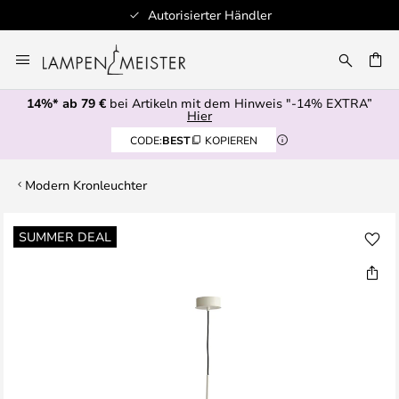
Autorisierter Händler
Zum
Inhalt
E
springen
14%* ab 79 €
bei Artikeln mit dem Hinweis "-14% EXTRA”
Hier
CODE:
BEST
KOPIEREN
Modern Kronleuchter
Zum
SUMMER DEAL
Ende
der
Bildgalerie
springen