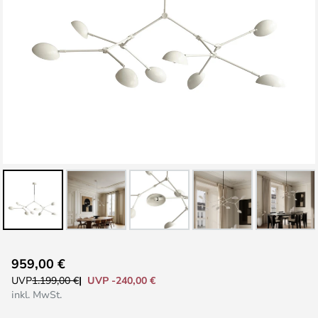
Zum
959,00 €
Anfang
UVP -240,00 €
UVP
1.199,00 €
der
inkl. MwSt.
Bildgalerie