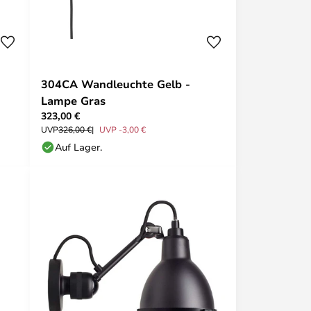
304CA Wandleuchte Gelb -
Lampe Gras
323,00 €
UVP
326,00 €
UVP -3,00 €
Auf Lager.