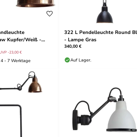
ndleuchte
322 L Pendelleuchte Round B
aw Kupfer/Weiß -
- Lampe Gras
340,00 €
s
UVP -23,00 €
Auf Lager.
: 4 - 7 Werktage