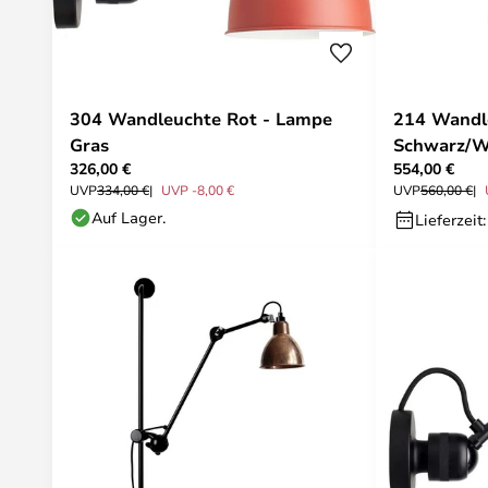
304 Wandleuchte Rot - Lampe
214 Wandl
Gras
Schwarz/W
326,00 €
554,00 €
UVP
334,00 €
UVP -8,00 €
UVP
560,00 €
Auf Lager.
Lieferzeit