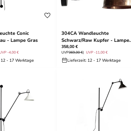
euchte Conic
304CA Wandleuchte
au - Lampe Gras
Schwarz/Raw Kupfer - Lampe
358,00 €
Gras
UVP -4,00 €
UVP
369,00 €
UVP -11,00 €
: 12 - 17 Werktage
Lieferzeit: 12 - 17 Werktage