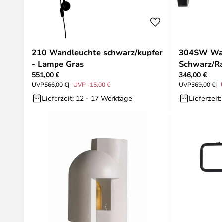
210 Wandleuchte schwarz/kupfer
304SW Wa
- Lampe Gras
Schwarz/R
551,00 €
346,00 €
Lampe Gra
UVP
566,00 €
UVP -15,00 €
UVP
369,00 €
Lieferzeit: 12 - 17 Werktage
Lieferzeit