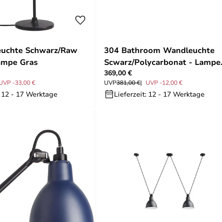
euchte Schwarz/Raw
304 Bathroom Wandleuchte
ampe Gras
Scwarz/Polycarbonat - Lampe
369,00 €
Gras
UVP -33,00 €
UVP
381,00 €
UVP -12,00 €
: 12 - 17 Werktage
Lieferzeit: 12 - 17 Werktage