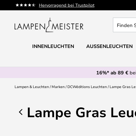
Zum
Hervorragend bei Trustpilot
Inhalt
springen
Finden
Sie
Ihre
Leuchte...
INNENLEUCHTEN
AUSSENLEUCHTEN
16%* ab 89 €
bei
Lampen & Leuchten
Marken
DCWéditions Leuchten
Lampe Gras Le
Lampe Gras Leu