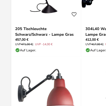
205 Tischleuchte
304L40 Wa
Schwarz/Schwarz - Lampe Gras
Lampe Gra
457,00 €
412,00 €
UVP
471,00 €
UVP -14,00 €
UVP
417,00 €
Auf Lager.
Auf Lager