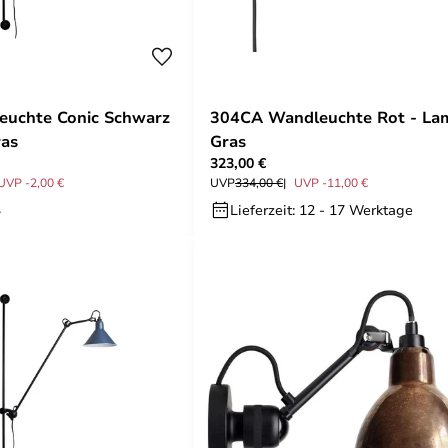
euchte Conic Schwarz
304CA Wandleuchte Rot - La
ras
Gras
323,00 €
UVP -2,00 €
UVP
334,00 €
UVP -11,00 €
.
Lieferzeit: 12 - 17 Werktage