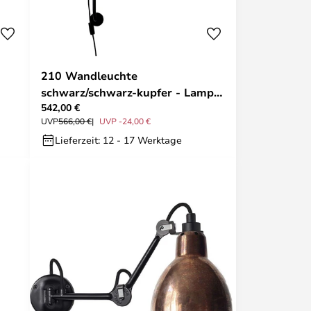
210 Wandleuchte
schwarz/schwarz-kupfer - Lampe
542,00 €
Gras
UVP
566,00 €
UVP -24,00 €
Lieferzeit: 12 - 17 Werktage