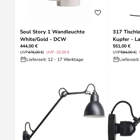
Soul Story 1 Wandleuchte
317 Tischl
White/Gold - DCW
Kupfer - L
444,00 €
551,00 €
UVP
476,00 €
UVP -32,00 €
UVP
584,00 €
Lieferzeit: 12 - 17 Werktage
Lieferzeit