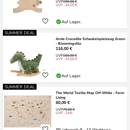
UVP
199,00 €
UVP -44,00 €
Auf Lager.
SUMMER DEAL
Arnie Crocodile Schaukelspielzeug Green
- Bloomingville
116,00 €
UVP
159,00 €
UVP -43,00 €
Auf Lager.
SUMMER DEAL
The World Textile Map Off-White - Ferm
Living
60,00 €
UVP
79,00 €
UVP -24%
Lieferzeit: 9 - 13 Werktage