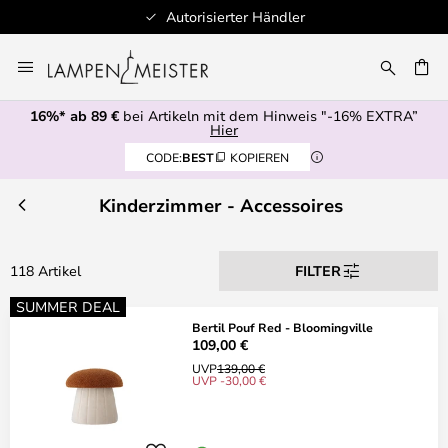
Autorisierter Händler
Zum
Inhalt
E
springen
16%* ab 89 €
bei Artikeln mit dem Hinweis "-16% EXTRA”
Hier
CODE:
BEST
KOPIEREN
Kinderzimmer - Accessoires
118 Artikel
FILTER
SUMMER DEAL
Bertil Pouf Red - Bloomingville
109,00 €
UVP
139,00 €
UVP -30,00 €