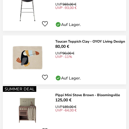
UVP
369,00 €
UVP -93,00 €
Auf Lager.
Toucan Teppich Clay - OYOY Living Design
80,00 €
UVP
90,00 €
UVP -11%
Auf Lager.
SUMMER DEAL
Pippi Mini Stove Brown - Bloomingville
125,00 €
UVP
189,00 €
UVP -64,00 €