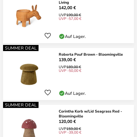
Living
142,00 €
UVP
199,00 €
UVP -57,00 €
Auf Lager.
SUMMER DEAL
Roberta Pouf Brown - Bloomingville
139,00 €
UVP
189,00 €
UVP -50,00 €
Auf Lager.
SUMMER DEAL
Corintha Korb w/Lid Seagrass Red -
Bloomingville
120,00 €
UVP
159,00 €
UVP -39,00 €