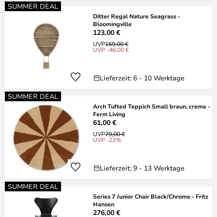
SUMMER DEAL
Ditter Regal Nature Seagrass -
Bloomingville
123,00 €
UVP
169,00 €
UVP -46,00 €
Lieferzeit: 6 - 10 Werktage
SUMMER DEAL
Arch Tufted Teppich Small braun, creme -
Ferm Living
61,00 €
UVP
79,00 €
UVP -22%
Lieferzeit: 9 - 13 Werktage
SUMMER DEAL
Series 7 Junior Chair Black/Chrome - Fritz
Hansen
276,00 €