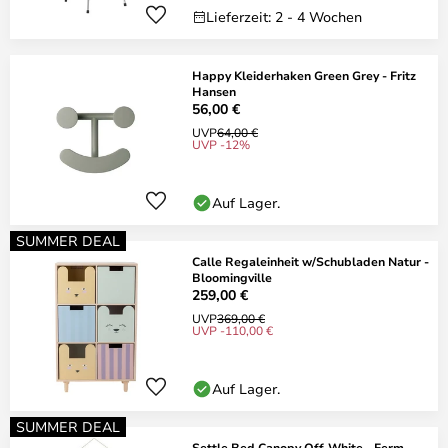
Lieferzeit: 2 - 4 Wochen
Happy Kleiderhaken Green Grey - Fritz
Hansen
56,00 €
UVP
64,00 €
UVP -12%
Auf Lager.
SUMMER DEAL
Calle Regaleinheit w/Schubladen Natur -
Bloomingville
259,00 €
UVP
369,00 €
UVP -110,00 €
Auf Lager.
SUMMER DEAL
Settle Bed Canopy Off-White - Ferm