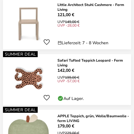
Little Architect Stuhl Cashmere - Ferm
Living
121,00 €
UVP
149,00 €
UVP -28,00 €
Lieferzeit: 7 - 8 Wochen
SUMMER DEAL
Safari Tufted Teppich Leopard - Ferm
Living
142,00 €
UVP
199,00 €
UVP -57,00 €
Auf Lager.
SUMMER DEAL
APPLE Teppich, grün, Wolle/Baumwolle -
ferm LIVING
179,00 €
UVP
229,00 €