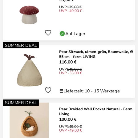
UVP
139,00 €
UVP -40,00 €
Auf Lager.
SUMMER DEAL
Pear Sitzsack, ulmen-grün, Baumwolle, Ø
55 cm - ferm LIVING
116,00 €
UVP
149,00 €
UVP -33,00 €
Lieferzeit: 10 - 15 Werktage
SUMMER DEAL
Pear Braided Wall Pocket Natural - Ferm
Living
100,00 €
UVP
149,00 €
UVP -49,00 €