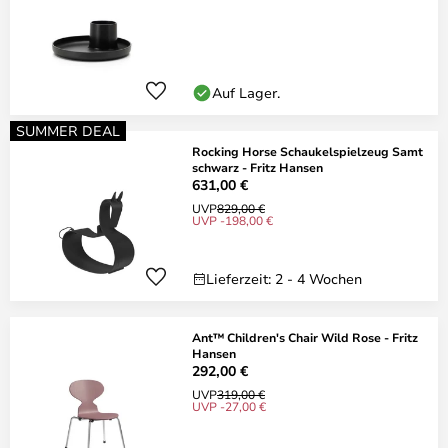
Auf Lager.
SUMMER DEAL
Rocking Horse Schaukelspielzeug Samt
schwarz - Fritz Hansen
631,00 €
UVP
829,00 €
UVP -198,00 €
Lieferzeit: 2 - 4 Wochen
Ant™ Children's Chair Wild Rose - Fritz
Hansen
292,00 €
UVP
319,00 €
UVP -27,00 €