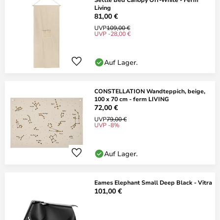
Living
81,00 €
UVP
109,00 €
UVP -28,00 €
Auf Lager.
CONSTELLATION Wandteppich, beige,
100 x 70 cm - ferm LIVING
72,00 €
UVP
79,00 €
UVP -8%
Auf Lager.
Eames Elephant Small Deep Black - Vitra
101,00 €