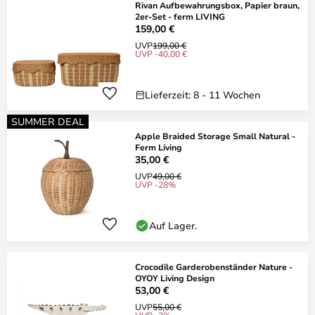
Rivan Aufbewahrungsbox, Papier braun,
2er-Set - ferm LIVING
159,00 €
UVP
199,00 €
UVP -40,00 €
Lieferzeit: 8 - 11 Wochen
SUMMER DEAL
Apple Braided Storage Small Natural -
Ferm Living
35,00 €
UVP
49,00 €
UVP -28%
Auf Lager.
Crocodile Garderobenständer Nature -
OYOY Living Design
53,00 €
UVP
55,00 €