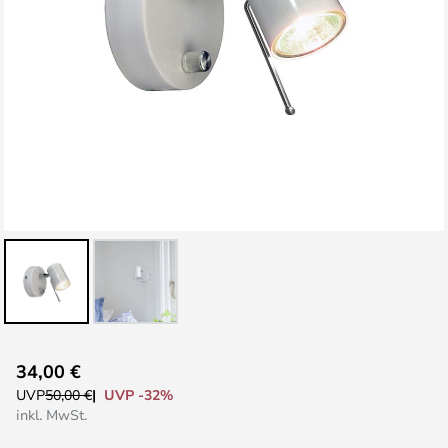
Zum
34,00 €
Anfang
UVP -32%
UVP
50,00 €
der
inkl. MwSt.
Bildgalerie