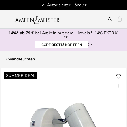
Autorisierter Händler
Zum
Inhalt
E
springen
14%* ab 79 €
bei Artikeln mit dem Hinweis "-14% EXTRA”
Hier
CODE:
BEST
KOPIEREN
Wandleuchten
Zum
SUMMER DEAL
Ende
der
Bildgalerie
springen