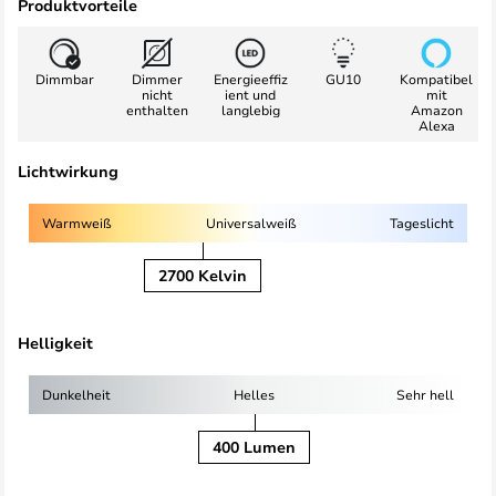
Produktvorteile
Dimmbar
Dimmer
Energieeffiz
GU10
Kompatibel
nicht
ient und
mit
enthalten
langlebig
Amazon
Alexa
Lichtwirkung
Warmweiß
Universalweiß
Tageslicht
2700 Kelvin
Helligkeit
Dunkelheit
Helles
Sehr hell
400 Lumen