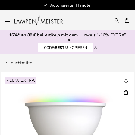
Autorisierter Händler
Zum
Inhalt
E
springen
16%* ab 89 €
bei Artikeln mit dem Hinweis "-16% EXTRA”
Hier
CODE:
BEST
KOPIEREN
Leuchtmittel
Zum
- 16 % EXTRA
Ende
der
Bildgalerie
springen