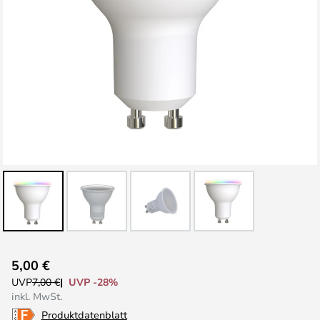
Zum
5,00 €
Anfang
UVP -28%
UVP
7,00 €
der
inkl. MwSt.
Bildgalerie
Produktdatenblatt