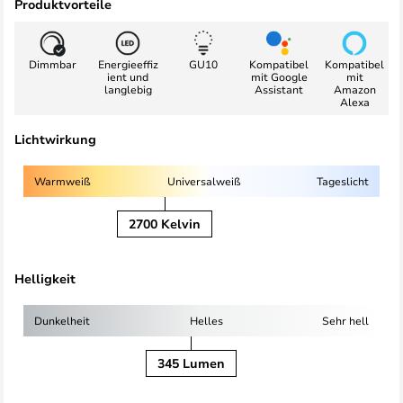
Produktvorteile
Dimmbar
Energieeffiz
GU10
Kompatibel
Kompatibel
ient und
mit Google
mit
langlebig
Assistant
Amazon
Alexa
Lichtwirkung
Warmweiß
Universalweiß
Tageslicht
2700 Kelvin
Helligkeit
Dunkelheit
Helles
Sehr hell
345 Lumen