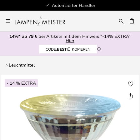
Autorisierter Händler
Zum
Inhalt
E
springen
14%* ab 79 €
bei Artikeln mit dem Hinweis "-14% EXTRA”
Hier
CODE:
BEST
KOPIEREN
Leuchtmittel
Zum
- 14 % EXTRA
Ende
der
Bildgalerie
springen