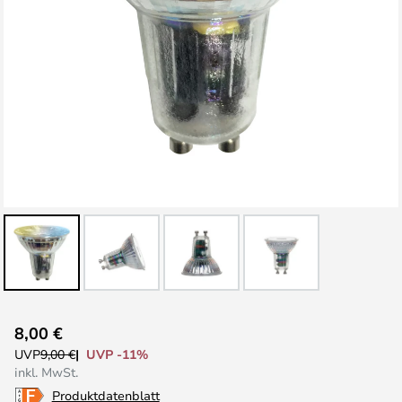
Zum
8,00 €
Anfang
UVP -11%
UVP
9,00 €
der
inkl. MwSt.
Bildgalerie
Produktdatenblatt