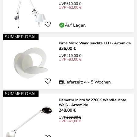
UVP
310,00 €
UVP -62,00 €
Auf Lager.
SUMMER DEAL
Pirce Micro Wandleuchte LED - Artemide
336,00 €
UVP
419,00 €
UVP -83,00 €
Lieferzeit: 4 - 5 Wochen
SUMMER DEAL
Demetra Micro W 2700K Wandleuchte
Weiß - Artemide
248,00 €
UVP
309,00 €
UVP -61,00 €