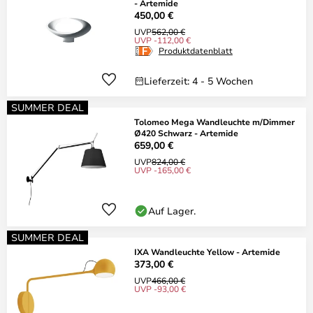
- Artemide
450,00 €
UVP
562,00 €
UVP -112,00 €
Produktdatenblatt
Lieferzeit: 4 - 5 Wochen
SUMMER DEAL
Tolomeo Mega Wandleuchte m/Dimmer
Ø420 Schwarz - Artemide
659,00 €
UVP
824,00 €
UVP -165,00 €
Auf Lager.
SUMMER DEAL
IXA Wandleuchte Yellow - Artemide
373,00 €
UVP
466,00 €
UVP -93,00 €