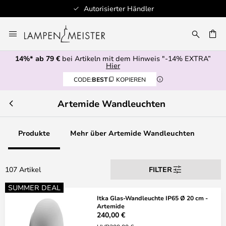
r
Schnelle Lieferung
Zum
Inhalt
E
springen
14%* ab 79 €
bei Artikeln mit dem Hinweis "-14% EXTRA”
Hier
CODE:
BEST
KOPIEREN
Artemide Wandleuchten
Produkte
Mehr über Artemide Wandleuchten
107 Artikel
FILTER
SUMMER DEAL
Itka Glas-Wandleuchte IP65 Ø 20 cm -
Artemide
240,00 €