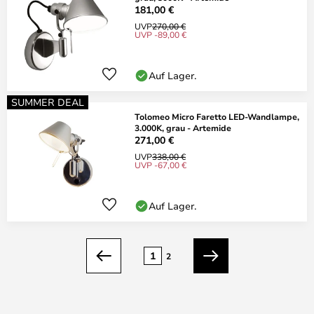
181,00 €
UVP
270,00 €
UVP -89,00 €
Auf Lager.
SUMMER DEAL
Tolomeo Micro Faretto LED-Wandlampe,
3.000K, grau - Artemide
271,00 €
UVP
338,00 €
UVP -67,00 €
Auf Lager.
Seite
1
2
Zurück
Weiter