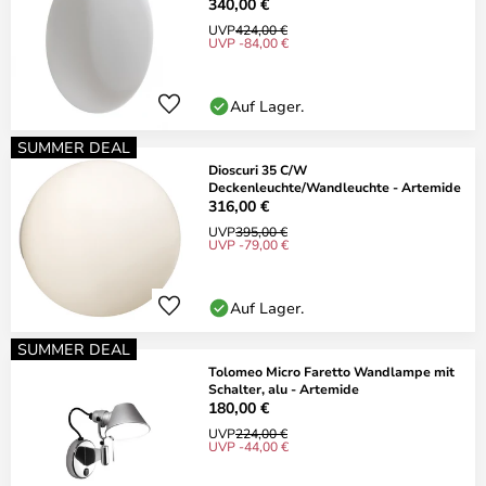
340,00 €
UVP
424,00 €
UVP -84,00 €
Auf Lager.
SUMMER DEAL
Dioscuri 35 C/W
Deckenleuchte/Wandleuchte - Artemide
316,00 €
UVP
395,00 €
UVP -79,00 €
Auf Lager.
SUMMER DEAL
Tolomeo Micro Faretto Wandlampe mit
Schalter, alu - Artemide
180,00 €
UVP
224,00 €
UVP -44,00 €