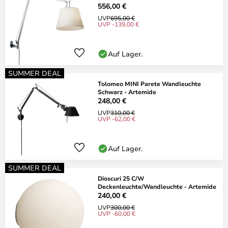
556,00 €
UVP
695,00 €
UVP -139,00 €
Auf Lager.
SUMMER DEAL
Tolomeo MINI Parete Wandleuchte
Schwarz - Artemide
248,00 €
UVP
310,00 €
UVP -62,00 €
Auf Lager.
SUMMER DEAL
Dioscuri 25 C/W
Deckenleuchte/Wandleuchte - Artemide
240,00 €
UVP
300,00 €
UVP -60,00 €