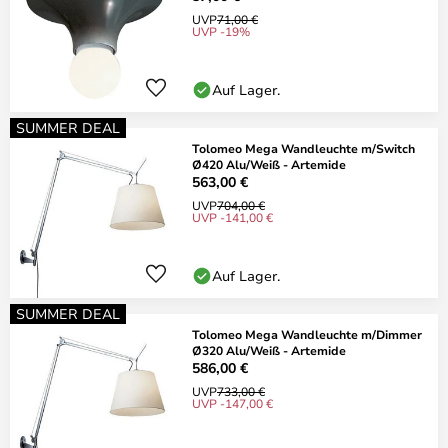
UVP
71,00 €
UVP -19%
Auf Lager.
SUMMER DEAL
Tolomeo Mega Wandleuchte m/Switch
Ø420 Alu/Weiß - Artemide
563,00 €
UVP
704,00 €
UVP -141,00 €
Auf Lager.
SUMMER DEAL
Tolomeo Mega Wandleuchte m/Dimmer
Ø320 Alu/Weiß - Artemide
586,00 €
UVP
733,00 €
UVP -147,00 €