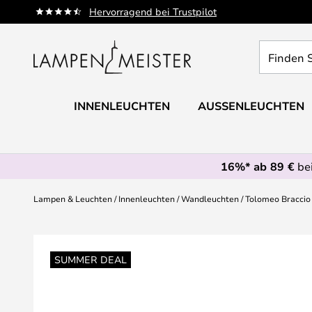
Zum
Hervorragend bei Trustpilot
Inhalt
springen
Finden
Sie
Ihre
Leuchte...
INNENLEUCHTEN
AUSSENLEUCHTEN
16%* ab 89 €
bei
Lampen & Leuchten
Innenleuchten
Wandleuchten
Tolomeo Braccio
Zum
Ende
SUMMER DEAL
der
Bildgalerie