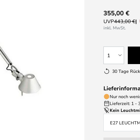
355,00 €
UVP
443,00 €
inkl. MwSt.
1
30 Tage Rüc
Lieferinform
Nur noch wenig
Lieferzeit: 1 -
Kein Leuchtmi
E27 LEUCHT