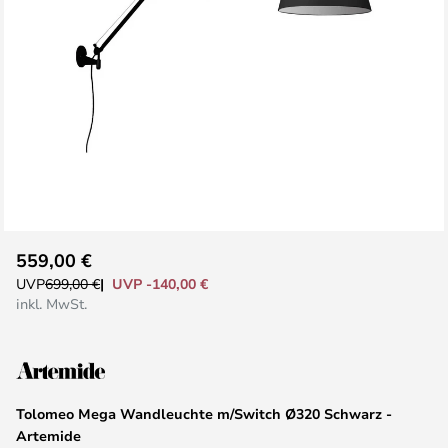
Zum
559,00 €
Anfang
UVP -140,00 €
UVP
699,00 €
der
inkl. MwSt.
Bildgalerie
springen
Tolomeo Mega Wandleuchte m/Switch Ø320 Schwarz -
Artemide