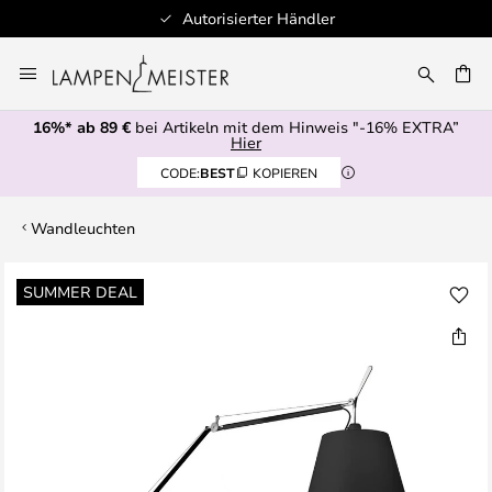
Autorisierter Händler
Zum
Inhalt
E
springen
16%* ab 89 €
bei Artikeln mit dem Hinweis "-16% EXTRA”
Hier
CODE:
BEST
KOPIEREN
Wandleuchten
Zum
SUMMER DEAL
Ende
der
Bildgalerie
springen