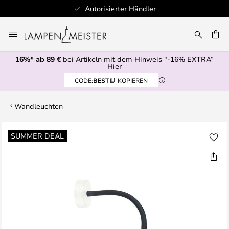
Autorisierter Händler
Zum
Inhalt
E
springen
16%* ab 89 €
bei Artikeln mit dem Hinweis "-16% EXTRA”
Hier
CODE:
BEST
KOPIEREN
Wandleuchten
Zum
SUMMER DEAL
Ende
der
Bildgalerie
springen