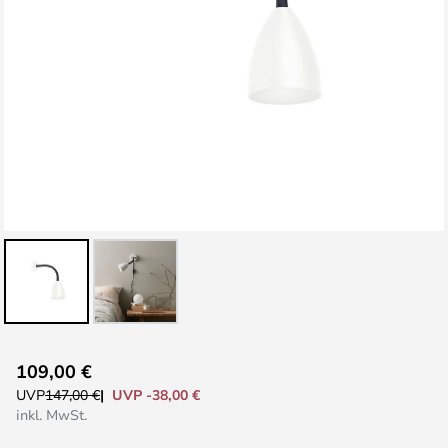
Zum
109,00 €
Anfang
UVP -38,00 €
UVP
147,00 €
der
inkl. MwSt.
Bildgalerie