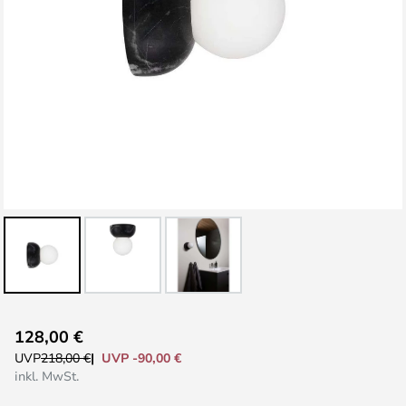
Zum
128,00 €
Anfang
UVP -90,00 €
UVP
218,00 €
der
inkl. MwSt.
Bildgalerie