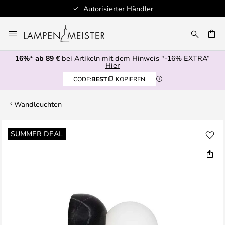
Autorisierter Händler
Zum
Inhalt
E
springen
16%* ab 89 €
bei Artikeln mit dem Hinweis "-16% EXTRA”
Hier
CODE:
BEST
KOPIEREN
Wandleuchten
Zum
SUMMER DEAL
Ende
der
Bildgalerie
springen