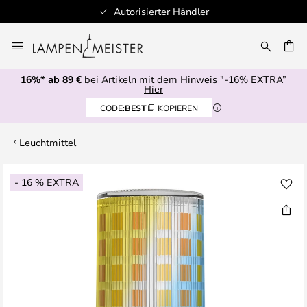
Autorisierter Händler
Zum
Inhalt
E
springen
16%* ab 89 €
bei Artikeln mit dem Hinweis "-16% EXTRA”
Hier
CODE:
BEST
KOPIEREN
Leuchtmittel
Zum
- 16 % EXTRA
Ende
der
Bildgalerie
springen