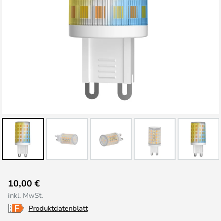
Zum
10,00 €
Anfang
inkl. MwSt.
der
Produktdatenblatt
Bildgalerie