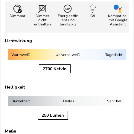
Dimmbar
Dimmer
Energieeffiz
G9
Kompatibel
nicht
ient und
mit Google
enthalten
langlebig
Assistant
Lichtwirkung
Warmweiß
Universalweiß
Tageslicht
2700 Kelvin
Helligkeit
Dunkelheit
Helles
Sehr hell
250 Lumen
Maße