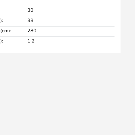
30
):
38
(cm):
280
):
1,2