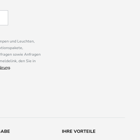
ampen und Leuchten,
ktionspakete,
mfragen sowie Anfragen
eldelink, den Sie in
ärung
.
GABE
IHRE VORTEILE