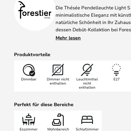
Die Thésée Pendelleuchte Light S 
minimalistische Eleganz mit künst
natürliche Schönheit in Ihr Zuhau
dessen Debüt-Kollektion bei Fores
klaren Formen inspiriert ist, entst
Mehr lesen
Handwerk und Funktion harmonisc
Produktvorteile
Gefertigt aus Marmor und Stoff, ü
ihre natürliche Materialität und h
weiße und mehrfarbige Farbpalette
Dimmbar
Dimmer nicht
Leuchtmittel
E27
und lässt sich problemlos in vers
enthalten
nicht
enthalten
Jede Leuchte ist ein Unikat, da d
Woznica-Raulin die natürliche Far
und exklusive Muster kreiert.
Perfekt für diese Bereiche
Ob im Wohnzimmer, über dem Esst
die Thésée Pendelleuchte S Natura
Esszimmer
Wohnbereich
Schlafzimmer