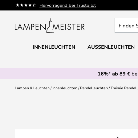
Zum
Hervorragend bei Trustpilot
Inhalt
springen
Finden
Sie
Ihre
Leuchte...
INNENLEUCHTEN
AUSSENLEUCHTEN
16%* ab 89 €
bei
Lampen & Leuchten
Innenleuchten
Pendelleuchten
Thésée Pendelle
Zum
Ende
der
Bildgalerie