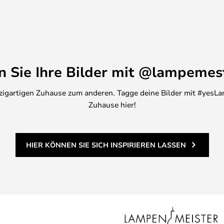
chtstimmung. Sie ist mehr als nur
 Kunstwerk, das zeitlose
e de Condé und der ENSAM,
schichten zu erzählen. Er
en Sie Ihre Bilder mit @lampemes
rk mit modernen Techniken und
ional als auch emotional
inzigartigen Zuhause zum anderen. Tagge deine Bilder mit #yesLa
Zuhause hier!
HIER KÖNNEN SIE SICH INSPIRIEREN LASSEN