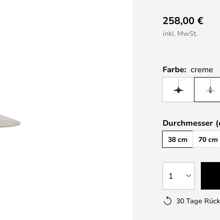
258,00 €
inkl. MwSt.
Farbe:
creme
Durchmesser (
38 cm
70 cm
1
30 Tage Rüc