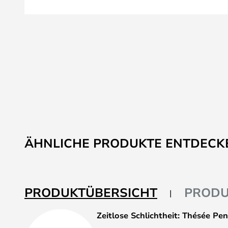
Zum
Anfang
der
Bildgalerie
springen
ÄHNLICHE PRODUKTE ENTDECK
PRODUKTÜBERSICHT
PRODU
Zeitlose Schlichtheit: Thésée Pe