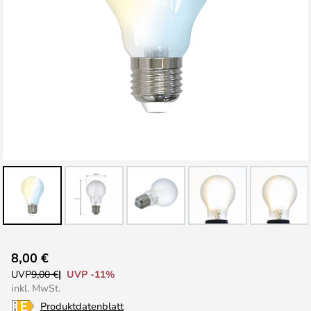
Zum
8,00 €
Anfang
UVP -11%
UVP
9,00 €
der
inkl. MwSt.
Bildgalerie
Produktdatenblatt