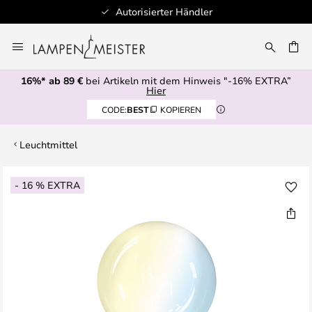
Autorisierter Händler
Zum
Inhalt
E
springen
16%* ab 89 €
bei Artikeln mit dem Hinweis "-16% EXTRA”
Hier
CODE:
BEST
KOPIEREN
Leuchtmittel
Zum
- 16 % EXTRA
Ende
der
Bildgalerie
springen