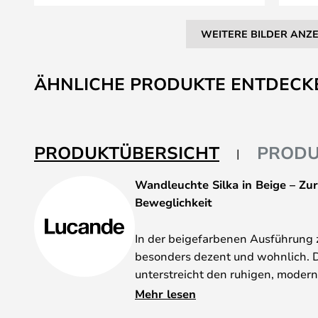
WEITERE BILDER ANZ
Zum
Anfang
ÄHNLICHE PRODUKTE ENTDECK
der
Bildgalerie
springen
PRODUKTÜBERSICHT
PRODU
Wandleuchte Silka in Beige – Zu
Beweglichkeit
In der beigefarbenen Ausführung z
besonders dezent und wohnlich. 
unterstreicht den ruhigen, moder
macht sie zu einer harmonischen E
Mehr lesen
Raumkonzepte. Durch den großen V