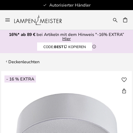
Autorisierter Händler
Zum
Inhalt
E
springen
16%* ab 89 €
bei Artikeln mit dem Hinweis "-16% EXTRA”
Hier
CODE:
BEST
KOPIEREN
Deckenleuchten
Zum
- 16 % EXTRA
Ende
der
Bildgalerie
springen