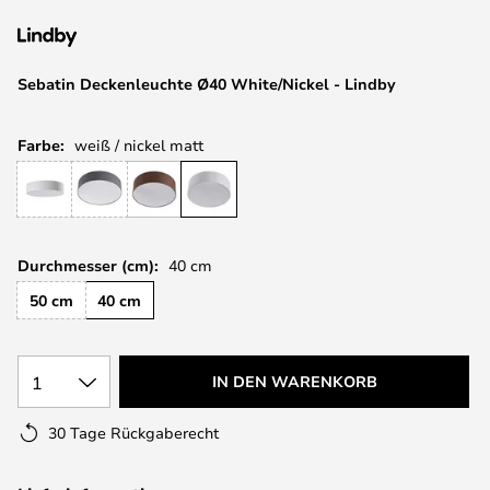
springen
Sebatin Deckenleuchte Ø40 White/Nickel - Lindby
Farbe:
weiß / nickel matt
Durchmesser (cm):
40 cm
50 cm
40 cm
1
IN DEN WARENKORB
30 Tage Rückgaberecht