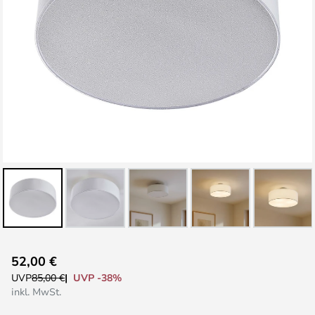
Zum
52,00 €
Anfang
UVP -38%
UVP
85,00 €
der
inkl. MwSt.
Bildgalerie