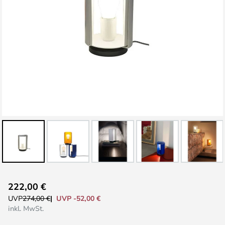
Zum
222,00 €
Anfang
UVP -52,00 €
UVP
274,00 €
der
inkl. MwSt.
Bildgalerie