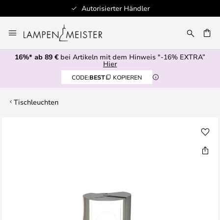
Autorisierter Händler
Zum
Inhalt
E
springen
16%* ab 89 €
bei Artikeln mit dem Hinweis "-16% EXTRA”
Hier
CODE:
BEST
KOPIEREN
Tischleuchten
Zum
Ende
der
Bildgalerie
springen