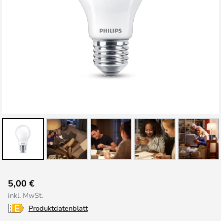
Zum
5,00 €
Anfang
inkl. MwSt.
der
Produktdatenblatt
Bildgalerie