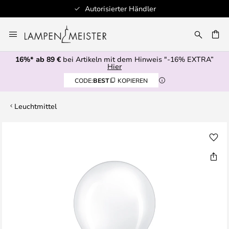
Autorisierter Händler
Zum
Inhalt
E
springen
16%* ab 89 €
bei Artikeln mit dem Hinweis "-16% EXTRA”
Hier
CODE:
BEST
KOPIEREN
Leuchtmittel
Zum
Ende
der
Bildgalerie
springen