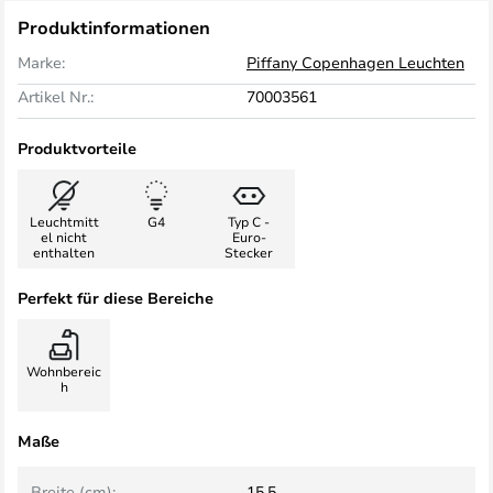
Produktinformationen
Marke:
Piffany Copenhagen Leuchten
Artikel Nr.:
70003561
Produktvorteile
Leuchtmitt
G4
Typ C -
el nicht
Euro-
enthalten
Stecker
Perfekt für diese Bereiche
Wohnbereic
h
Maße
Breite (cm):
15,5