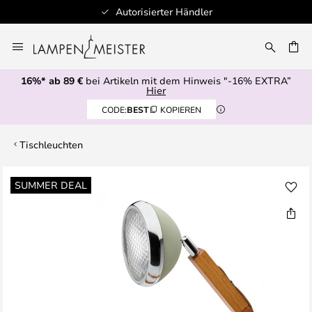
Autorisierter Händler
Zum
Inhalt
E
springen
16%* ab 89 €
bei Artikeln mit dem Hinweis "-16% EXTRA”
Hier
CODE:
BEST
KOPIEREN
Tischleuchten
Zum
SUMMER DEAL
Ende
der
Bildgalerie
springen