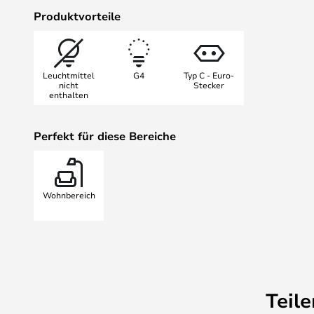
Mr. Wattson ist aus Eschenholz u
Produktvorteile
vielen verschiedenen Farben erhäl
Leuchtmittel
G4
Typ C - Euro-
nicht
Stecker
enthalten
Perfekt für diese Bereiche
Wohnbereich
Teil