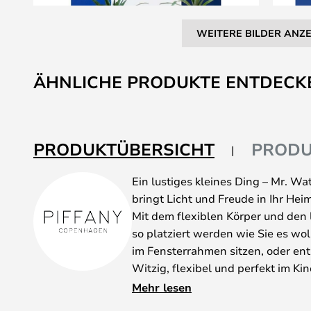
WEITERE BILDER ANZ
Zum
Anfang
ÄHNLICHE PRODUKTE ENTDECK
der
Bildgalerie
springen
PRODUKTÜBERSICHT
PRODU
Ein lustiges kleines Ding – Mr. W
bringt Licht und Freude in Ihr Heim
Mit dem flexiblen Körper und den
so platziert werden wie Sie es wo
im Fensterrahmen sitzen, oder en
Witzig, flexibel und perfekt im Ki
in der Küche? Wo auch immer er pl
Mehr lesen
Freude bringen.