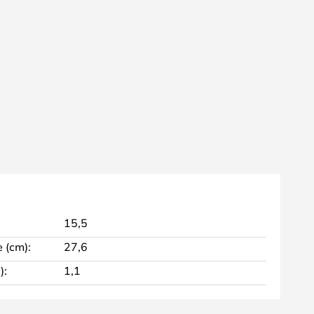
15,5
 (cm):
27,6
):
1,1