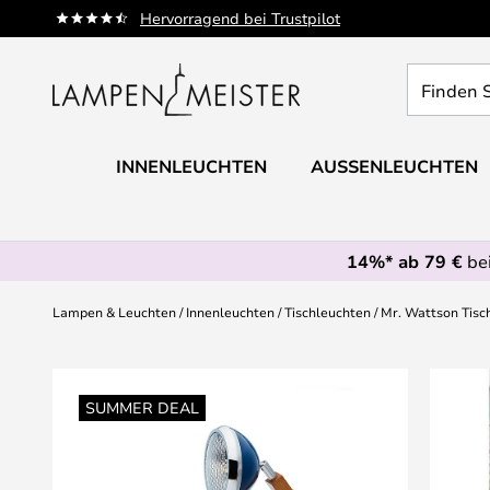
Zum
Hervorragend bei Trustpilot
Inhalt
springen
Finden
Sie
Ihre
Leuchte...
INNENLEUCHTEN
AUSSENLEUCHTEN
14%* ab 79 €
bei
Lampen & Leuchten
Innenleuchten
Tischleuchten
Mr. Wattson Tisc
Zum
Ende
SUMMER DEAL
der
Bildgalerie