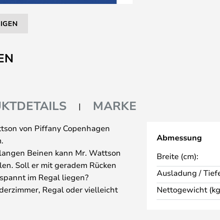
EIGEN
EN
KTDETAILS
MARKE
attson von Piffany Copenhagen
Abmessung
.
 langen Beinen kann Mr. Wattson
Breite (cm):
llen. Soll er mit geradem Rücken
Ausladung / Tiefe
tspannt im Regal liegen?
nderzimmer, Regal oder vielleicht
Nettogewicht (kg
atziert wird, wird er jedem