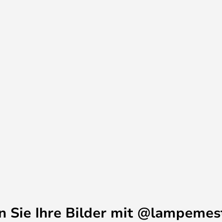
nd Aluminium gemacht, und in
tlich.
en Sie Ihre Bilder mit @lampemes