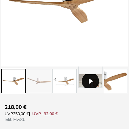
Zum
218,00 €
Anfang
UVP -32,00 €
UVP
250,00 €
der
inkl. MwSt.
Bildgalerie