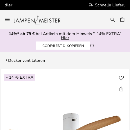
Schnelle Lieferung
Zum
Inhalt
E
springen
14%* ab 79 €
bei Artikeln mit dem Hinweis "-14% EXTRA”
Hier
CODE:
BEST
KOPIEREN
Deckenventilatoren
Zum
- 14 % EXTRA
Ende
der
Bildgalerie
springen