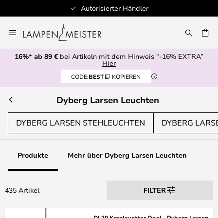
Schnelle Lieferung
Zum
Inhalt
E
springen
16%* ab 89 €
bei Artikeln mit dem Hinweis "-16% EXTRA”
Hier
CODE:
BEST
KOPIEREN
Dyberg Larsen Leuchten
DYBERG LARSEN STEHLEUCHTEN
DYBERG LARS
Produkte
Mehr über Dyberg Larsen Leuchten
435 Artikel
FILTER
DL20 Kronleuchter Opal - Dyberg Larsen