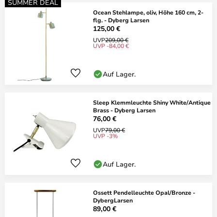
SUMMER DEAL
Ocean Stehlampe, oliv, Höhe 160 cm, 2-
flg. - Dyberg Larsen
125,00 €
UVP
209,00 €
UVP -84,00 €
Auf Lager.
Sleep Klemmleuchte Shiny White/Antique
Brass - Dyberg Larsen
76,00 €
UVP
79,00 €
UVP -3%
Auf Lager.
Ossett Pendelleuchte Opal/Bronze -
DybergLarsen
89,00 €