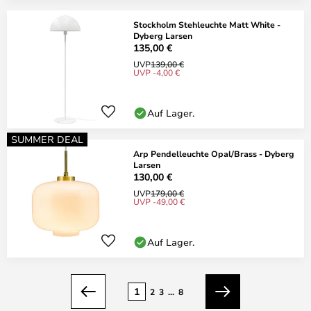
Stockholm Stehleuchte Matt White -
Dyberg Larsen
135,00 €
UVP
139,00 €
UVP -4,00 €
Auf Lager.
SUMMER DEAL
Arp Pendelleuchte Opal/Brass - Dyberg
Larsen
130,00 €
UVP
179,00 €
UVP -49,00 €
Auf Lager.
Seite
1
2
3
...
8
Zurück
Weiter