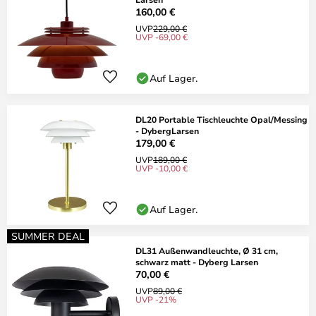
160,00 €
UVP
229,00 €
UVP -69,00 €
Auf Lager.
DL20 Portable Tischleuchte Opal/Messing
- DybergLarsen
179,00 €
UVP
189,00 €
UVP -10,00 €
Auf Lager.
SUMMER DEAL
DL31 Außenwandleuchte, Ø 31 cm,
schwarz matt - Dyberg Larsen
70,00 €
UVP
89,00 €
UVP -21%