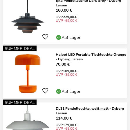
Ejka Pendelleuchte Dark Grey - Dyberg
Larsen
160,00 €
UVP
229,00 €
UVP -69,00 €
Auf Lager.
SUMMER DEAL
Haipot LED Portable Tischleuchte Orange
- Dyberg Larsen
70,00 €
UVP
109,00 €
UVP -39,00 €
Auf Lager.
SUMMER DEAL
DL31 Pendelleuchte, weiß matt - Dyberg
Larsen
114,00 €
UVP
179,00 €
UVP -65,00 €