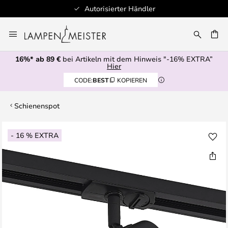
Autorisierter Händler
Zum
Inhalt
E
springen
16%* ab 89 €
bei Artikeln mit dem Hinweis "-16% EXTRA”
Hier
CODE:
BEST
KOPIEREN
Schienenspot
Zum
- 16 % EXTRA
Ende
der
Bildgalerie
springen