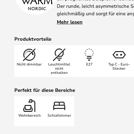
Der runde, leicht asymmetrische Sc
gleichmäßig und sorgt für eine 
lackierte Stahlkonstruktion bringt
Mehr lesen
Raum, während kleine Details au
Gesamtbild abrunden.
Produktvorteile
Lightsome ist Teil einer Serie, di
als Wand- und Stehleuchte erhältlic
Nicht dimmbar
Leuchtmittel
E27
Typ C - Euro-
Zuhause integrieren lässt.
nicht
Stecker
enthalten
Svend Aage Holm-Sørensen zählt
Leuchtendesignern der Nachkriegs
Perfekt für diese Bereiche
sich durch zeitlose Formen, ausg
durchdachte Lichtführung aus.
Wohnbereich
Schlafzimmer