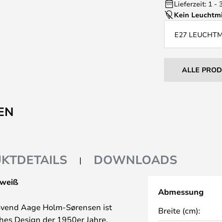
Lieferzeit: 1 -
Kein Leuchtmi
E27 LEUCHT
ALLE PRO
EN
KTDETAILS
DOWNLOADS
mweiß
Abmessung
Svend Aage Holm-Sørensen ist
Breite (cm):
ches Design der 1950er Jahre.