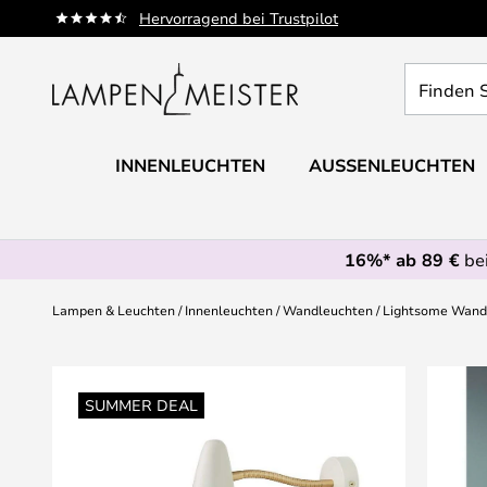
Zum
Hervorragend bei Trustpilot
Inhalt
springen
Finden
Sie
Ihre
Leuchte...
INNENLEUCHTEN
AUSSENLEUCHTEN
16%* ab 89 €
bei
Lampen & Leuchten
Innenleuchten
Wandleuchten
Lightsome Wand
Zum
Ende
SUMMER DEAL
der
Bildgalerie