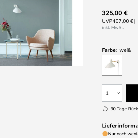
325,00 €
UVP
407,00 €
inkl. MwSt.
Farbe:
weiß
1
30 Tage Rüc
Lieferinform
Nur noch wenig