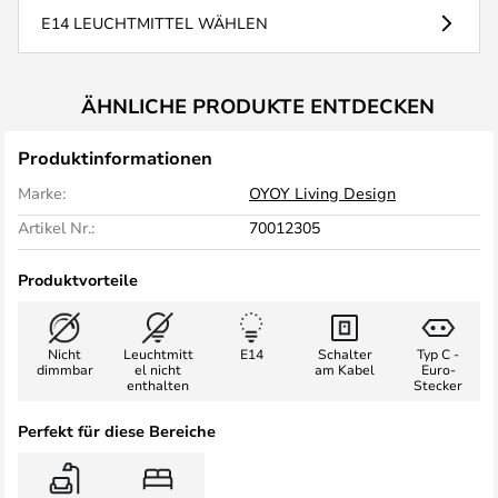
E14 LEUCHTMITTEL WÄHLEN
ÄHNLICHE PRODUKTE ENTDECKEN
Produktinformationen
Marke:
OYOY Living Design
Artikel Nr.:
70012305
Produktvorteile
Nicht
Leuchtmitt
E14
Schalter
Typ C -
dimmbar
el nicht
am Kabel
Euro-
enthalten
Stecker
Perfekt für diese Bereiche