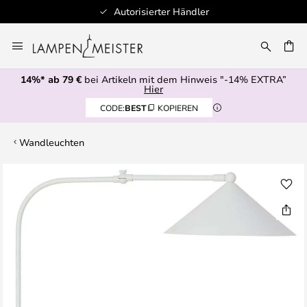
Autorisierter Händler
Zum
Inhalt
E
springen
14%* ab 79 €
bei Artikeln mit dem Hinweis "-14% EXTRA”
Hier
CODE:
BEST
KOPIEREN
Wandleuchten
Zum
Ende
der
Bildgalerie
springen