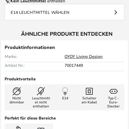
Kein Leuchtmittel
enthalten
E14 LEUCHTMITTEL WÄHLEN
ÄHNLICHE PRODUKTE ENTDECKEN
Produktinformationen
Marke:
OYOY Living Design
Artikel Nr.:
70017449
Produktvorteile
Nicht
Leuchtmitt
E14
Schalter
Typ C -
dimmbar
el nicht
am Kabel
Euro-
enthalten
Stecker
Perfekt für diese Bereiche