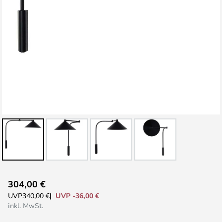
Zum
304,00 €
Anfang
UVP -36,00 €
UVP
340,00 €
der
inkl. MwSt.
Bildgalerie