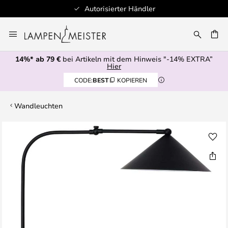
Autorisierter Händler
Zum
Inhalt
E
springen
14%* ab 79 €
bei Artikeln mit dem Hinweis "-14% EXTRA”
Hier
CODE:
BEST
KOPIEREN
Wandleuchten
Zum
Ende
der
Bildgalerie
springen