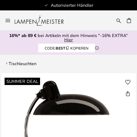
Autorisierter Händler
Zum
Inhalt
E
springen
16%* ab 89 €
bei Artikeln mit dem Hinweis "-16% EXTRA”
Hier
CODE:
BEST
KOPIEREN
Tischleuchten
Zum
SUMMER DEAL
Ende
der
Bildgalerie
springen