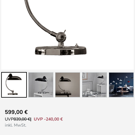
Zum
599,00 €
Anfang
UVP -240,00 €
UVP
839,00 €
der
inkl. MwSt.
Bildgalerie