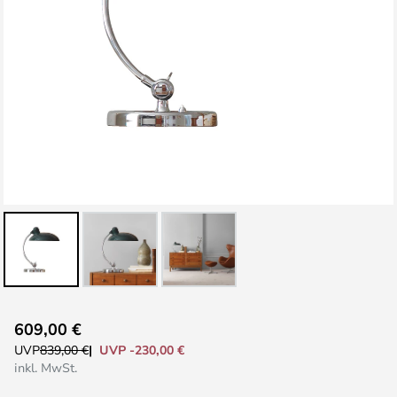
Zum
609,00 €
Anfang
UVP -230,00 €
UVP
839,00 €
der
inkl. MwSt.
Bildgalerie