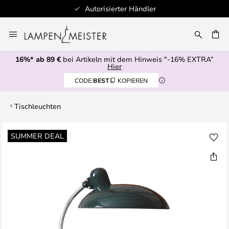
Autorisierter Händler
Zum
Inhalt
E
springen
16%* ab 89 €
bei Artikeln mit dem Hinweis "-16% EXTRA”
Hier
CODE:
BEST
KOPIEREN
Tischleuchten
Zum
SUMMER DEAL
Ende
der
Bildgalerie
springen