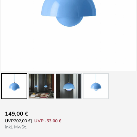
Zum
149,00 €
Anfang
UVP -53,00 €
UVP
202,00 €
der
inkl. MwSt.
Bildgalerie