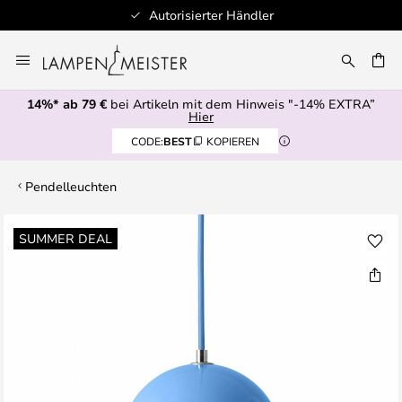
Autorisierter Händler
Zum
Inhalt
E
springen
14%* ab 79 €
bei Artikeln mit dem Hinweis "-14% EXTRA”
Hier
CODE:
BEST
KOPIEREN
Pendelleuchten
Zum
SUMMER DEAL
Ende
der
Bildgalerie
springen