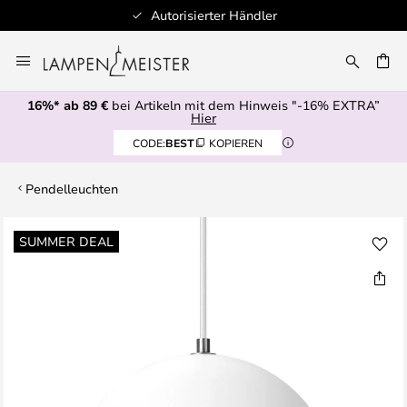
Autorisierter Händler
Zum
Inhalt
E
springen
16%* ab 89 €
bei Artikeln mit dem Hinweis "-16% EXTRA”
Hier
CODE:
BEST
KOPIEREN
Pendelleuchten
Zum
SUMMER DEAL
Ende
der
Bildgalerie
springen