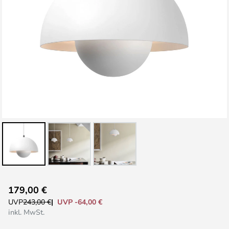
Zum
179,00 €
Anfang
UVP -64,00 €
UVP
243,00 €
der
inkl. MwSt.
Bildgalerie