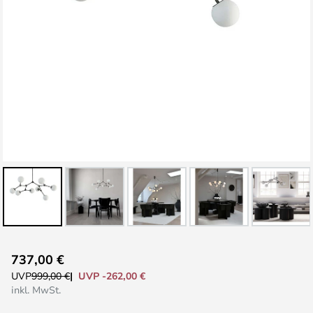
Zum
737,00 €
Anfang
UVP -262,00 €
UVP
999,00 €
der
inkl. MwSt.
Bildgalerie