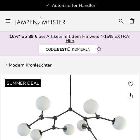
Autorisierter Händler
Zum
Inhalt
E
springen
16%* ab 89 €
bei Artikeln mit dem Hinweis "-16% EXTRA”
Hier
CODE:
BEST
KOPIEREN
Modern Kronleuchter
Zum
SUMMER DEAL
Ende
der
Bildgalerie
springen