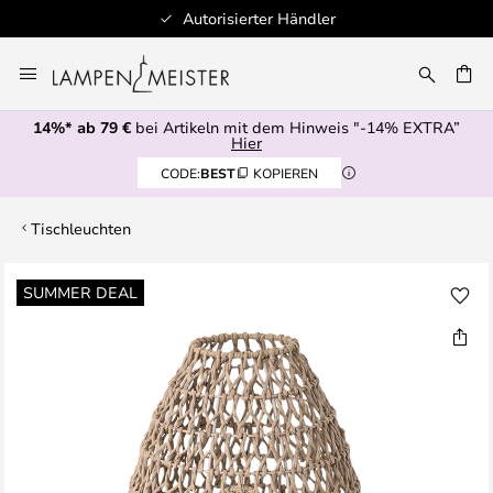
Autorisierter Händler
Zum
Inhalt
E
springen
14%* ab 79 €
bei Artikeln mit dem Hinweis "-14% EXTRA”
Hier
CODE:
BEST
KOPIEREN
Tischleuchten
Zum
SUMMER DEAL
Ende
der
Bildgalerie
springen