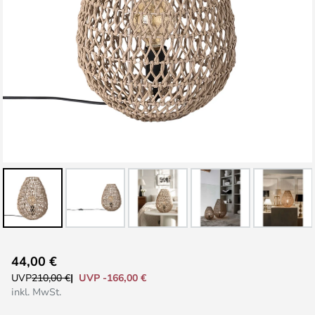
Zum
44,00 €
Anfang
UVP -166,00 €
UVP
210,00 €
der
inkl. MwSt.
Bildgalerie