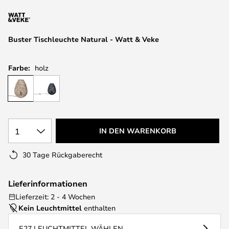
springen
Buster Tischleuchte Natural - Watt & Veke
Farbe:
holz
1
IN DEN WARENKORB
30 Tage Rückgaberecht
Lieferinformationen
Lieferzeit: 2 - 4 Wochen
Kein Leuchtmittel
enthalten
E27 LEUCHTMITTEL WÄHLEN