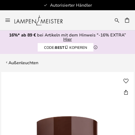
Autorisierter Händler
Zum
Inhalt
E
springen
16%* ab 89 €
bei Artikeln mit dem Hinweis "-16% EXTRA”
Hier
CODE:
BEST
KOPIEREN
Außenleuchten
Zum
Ende
der
Bildgalerie
springen