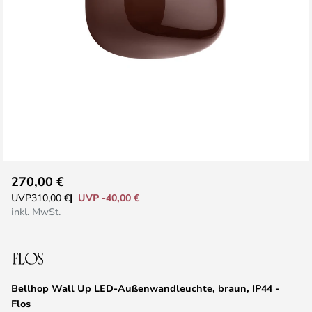
Zum
270,00 €
Anfang
UVP -40,00 €
UVP
310,00 €
der
inkl. MwSt.
Bildgalerie
springen
Bellhop Wall Up LED-Außenwandleuchte, braun, IP44 -
Flos