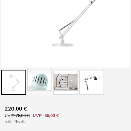
Zum
220,00 €
Anfang
UVP -56,00 €
UVP
276,00 €
der
inkl. MwSt.
Bildgalerie