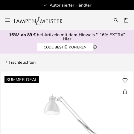
Autorisierter Händler
Zum
Inhalt
E
springen
16%* ab 89 €
bei Artikeln mit dem Hinweis "-16% EXTRA”
Hier
CODE:
BEST
KOPIEREN
Tischleuchten
Zum
SUMMER DEAL
Ende
der
Bildgalerie
springen