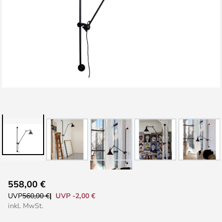
Zum
558,00 €
Anfang
UVP -2,00 €
UVP
560,00 €
der
inkl. MwSt.
Bildgalerie