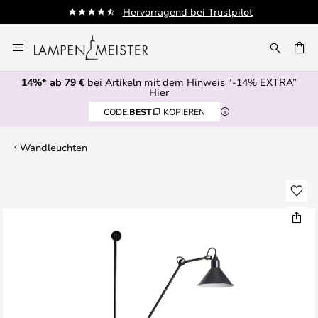
Hervorragend bei Trustpilot
Zum
Inhalt
E
springen
14%* ab 79 €
bei Artikeln mit dem Hinweis "-14% EXTRA”
Hier
CODE:
BEST
KOPIEREN
Wandleuchten
Zum
Ende
der
Bildgalerie
springen