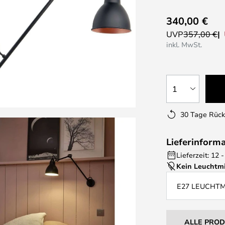
340,00 €
UVP
357,00 €
inkl. MwSt.
1
30 Tage Rüc
Lieferinform
Lieferzeit: 12
Kein Leuchtmi
E27 LEUCHT
ALLE PRO