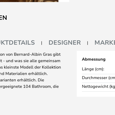
EN
KTDETAILS
DESIGNER
MARK
ion von Bernard-Albin Gras gibt
Abmessung
it - und was sie alle gemeinsam
das kleinste Modell der Kollektion
Länge (cm):
nd Materialien erhältlich.
Durchmesser (cm
arianten erhältlich. Die
ergeeignete 104 Bathroom, die
Nettogewicht (kg
ist.
er der Tischfläche ein, wo es
rwenden Sie sie hinter Ihren
ht, das ihr gebührt. Mit 104