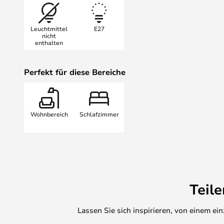
erhalten Sie eine zeitlose Lampe G
Mode gekommen ist.
Leuchtmittel
E27
nicht
enthalten
Perfekt für diese Bereiche
Wohnbereich
Schlafzimmer
Teil
Lassen Sie sich inspirieren, von einem e