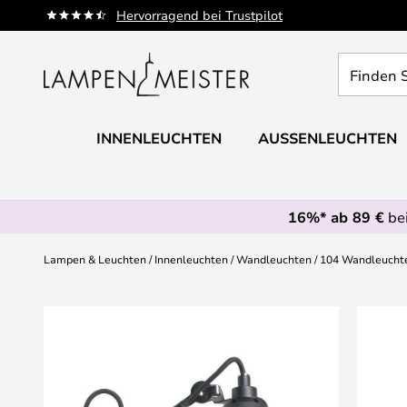
Zum
Hervorragend bei Trustpilot
Inhalt
springen
Finden
Sie
Ihre
Leuchte...
INNENLEUCHTEN
AUSSENLEUCHTEN
16%* ab 89 €
bei
Lampen & Leuchten
Innenleuchten
Wandleuchten
104 Wandleuchte
Zum
Ende
der
Bildgalerie