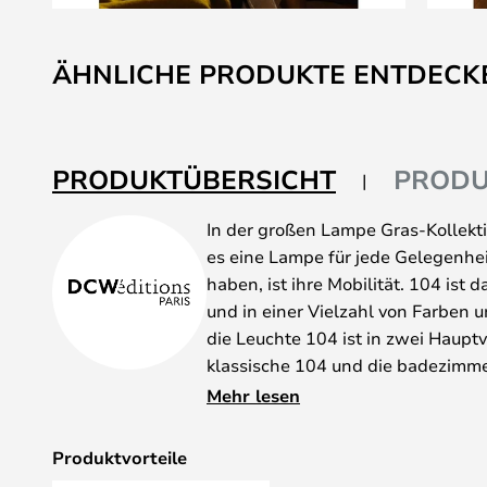
Zum
Anfang
ÄHNLICHE PRODUKTE ENTDECK
der
Bildgalerie
springen
PRODUKTÜBERSICHT
PRODU
In der großen Lampe Gras-Kollekt
es eine Lampe für jede Gelegenhe
haben, ist ihre Mobilität. 104 ist 
und in einer Vielzahl von Farben u
die Leuchte 104 ist in zwei Hauptv
klassische 104 und die badezimm
eine IP-Schutzklasse von 44 aufwe
Mehr lesen
Setzen Sie die 104 an der Wand üb
wichtig ist, was sie sagt - oder ve
Produktvorteile
Lieblingsmöbeln als das Rampenlic