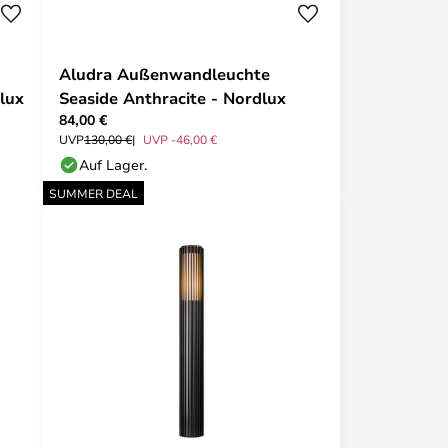
Aludra Außenwandleuchte
lux
Seaside Anthracite - Nordlux
84,00 €
UVP
130,00 €
UVP -46,00 €
Auf Lager.
SUMMER DEAL