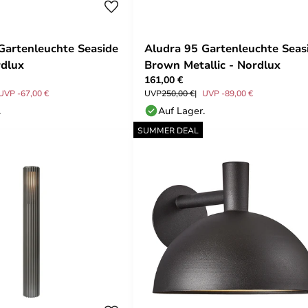
Gartenleuchte Seaside
Aludra 95 Gartenleuchte Seas
rdlux
Brown Metallic - Nordlux
161,00 €
UVP -67,00 €
UVP
250,00 €
UVP -89,00 €
.
Auf Lager.
SUMMER DEAL