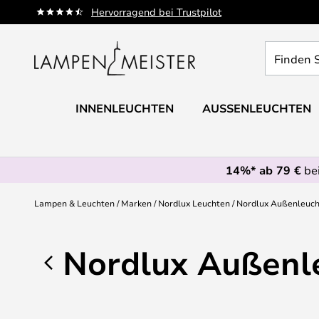
Zum
Hervorragend bei Trustpilot
Inhalt
springen
Finden
Sie
Ihre
Leuchte...
INNENLEUCHTEN
AUSSENLEUCHTEN
14%* ab 79 €
bei
Lampen & Leuchten
Marken
Nordlux Leuchten
Nordlux Außenleuc
Nordlux Außenl