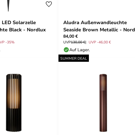
 LED Solarzelle
Aludra Außenwandleuchte
hte Black - Nordlux
Seaside Brown Metallic - Nord
84,00 €
VP -35%
UVP
130,00 €
UVP -46,00 €
.
Auf Lager.
SUMMER DEAL