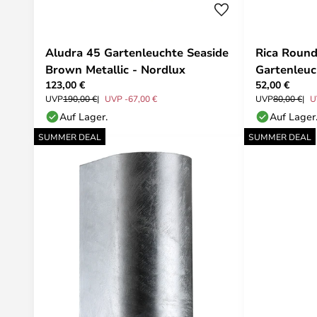
Aludra 45 Gartenleuchte Seaside
Rica Round
Brown Metallic - Nordlux
Gartenleuc
123,00 €
52,00 €
UVP
190,00 €
UVP -67,00 €
UVP
80,00 €
U
Auf Lager.
Auf Lager
SUMMER DEAL
SUMMER DEAL