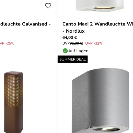
dleuchte Galvanised -
Canto Maxi 2 Wandleuchte W
- Nordlux
64,00 €
VP -25%
UVP
95,00 €
UVP -32%
.
Auf Lager.
SUMMER DEAL