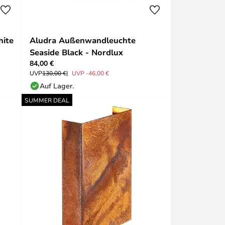
hite
Aludra Außenwandleuchte
Seaside Black - Nordlux
84,00 €
UVP
130,00 €
UVP -46,00 €
Auf Lager.
SUMMER DEAL