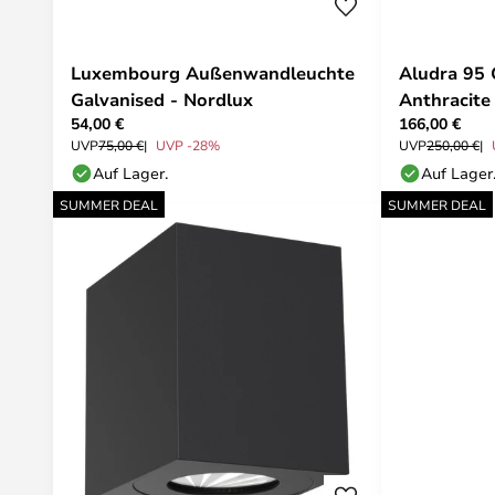
Luxembourg Außenwandleuchte
Aludra 95 
Galvanised - Nordlux
Anthracite
54,00 €
166,00 €
UVP
75,00 €
UVP -28%
UVP
250,00 €
Auf Lager.
Auf Lager
SUMMER DEAL
SUMMER DEAL