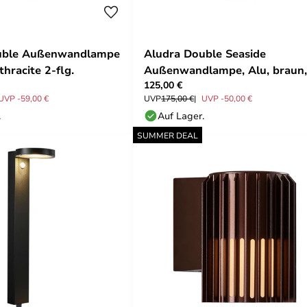
uble Außenwandlampe
Aludra Double Seaside
hracite 2-flg.
Außenwandlampe, Alu, braun,
125,00 €
flg.
UVP -59,00 €
UVP
175,00 €
UVP -50,00 €
.
Auf Lager.
SUMMER DEAL