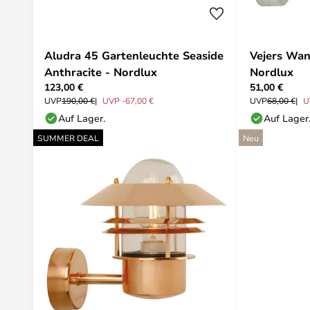
Aludra 45 Gartenleuchte Seaside
Vejers Wan
Anthracite - Nordlux
Nordlux
123,00 €
51,00 €
UVP
190,00 €
UVP -67,00 €
UVP
68,00 €
U
Auf Lager.
Auf Lager
SUMMER DEAL
Neu