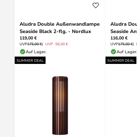
Aludra Double Außenwandlampe
Aludra Do
Seaside Black 2-flg. - Nordlux
Seaside Ant
119,00 €
116,00 €
UVP
175,00 €
UVP -56,00 €
UVP
175,00 €
Auf Lager.
Auf Lager
SUMMER DEAL
SUMMER DEAL