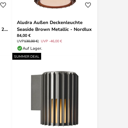
Aludra Außen Deckenleuchte
 2-
Seaside Brown Metallic - Nordlux
84,00 €
UVP
130,00 €
UVP -46,00 €
Auf Lager.
SUMMER DEAL