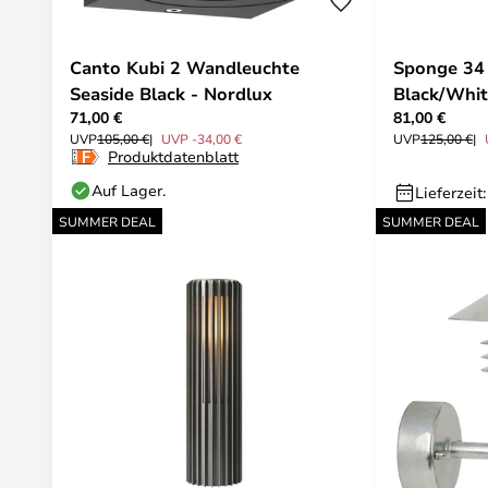
Canto Kubi 2 Wandleuchte
Sponge 34
Seaside Black - Nordlux
Black/Whit
71,00 €
81,00 €
UVP
105,00 €
UVP -34,00 €
UVP
125,00 €
Produktdatenblatt
Auf Lager.
Lieferzeit
SUMMER DEAL
SUMMER DEAL