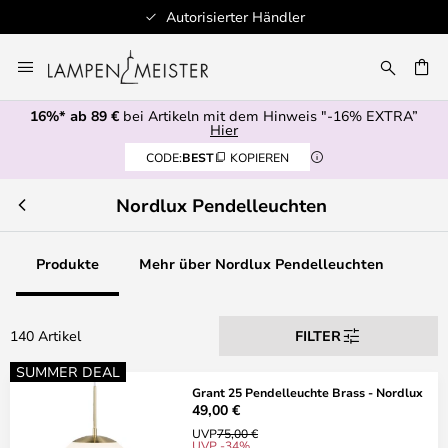
torisierter Händler
Schnel
Zum
Inhalt
E
springen
16%* ab 89 €
bei Artikeln mit dem Hinweis "-16% EXTRA”
Hier
CODE:
BEST
KOPIEREN
Nordlux Pendelleuchten
Produkte
Mehr über Nordlux Pendelleuchten
140 Artikel
FILTER
SUMMER DEAL
Grant 25 Pendelleuchte Brass - Nordlux
49,00 €
UVP
75,00 €
UVP -34%