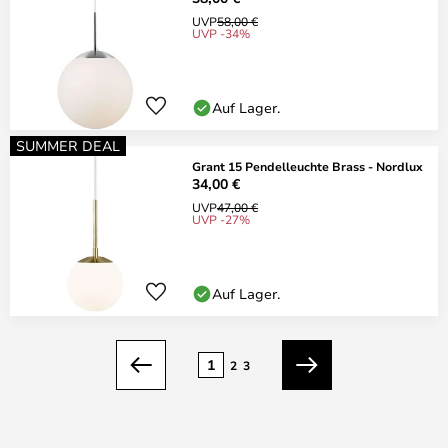
UVP
58,00 €
UVP -34%
Auf Lager.
SUMMER DEAL
Grant 15 Pendelleuchte Brass - Nordlux
34,00 €
UVP
47,00 €
UVP -27%
Auf Lager.
Seite
1
2
3
Zurück
Weiter